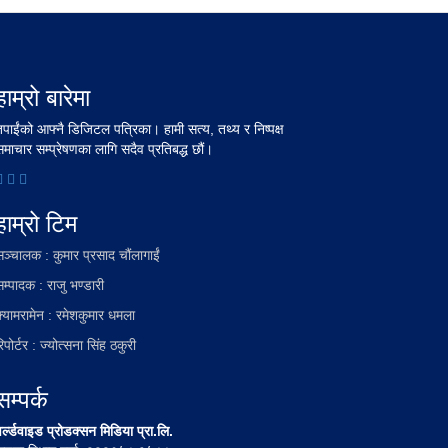
हाम्रो बारेमा
तपाईंको आफ्नै डिजिटल पत्रिका। हामी सत्य, तथ्य र निष्पक्ष
समाचार सम्प्रेषणका लागि सदैव प्रतिबद्ध छौं।
हाम्रो टिम
सञ्चालक : कुमार प्रसाद चौंलागाईं
म्पादक : राजु भण्डारी
क्यामरामेन : रमेशकुमार धमला
िपोर्टर : ज्योत्सना सिंह ठकुरी
सम्पर्क
र्ल्डवाइड प्रोडक्सन मिडिया प्रा.लि.