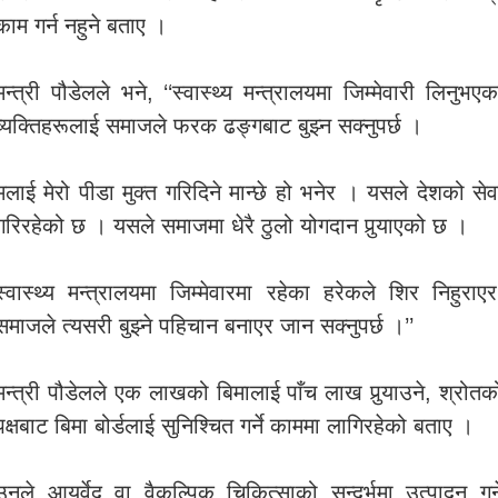
काम गर्न नहुने बताए ।
मन्त्री पौडेलले भने, ‘‘स्वास्थ्य मन्त्रालयमा जिम्मेवारी लिनुभएक
व्यक्तिहरूलाई समाजले फरक ढङ्गबाट बुझ्न सक्नुपर्छ ।
मलाई मेरो पीडा मुक्त गरिदिने मान्छे हो भनेर । यसले देशको सेव
गरिरहेको छ । यसले समाजमा धेरै ठुलो योगदान पुर्‍याएको छ ।
स्वास्थ्य मन्त्रालयमा जिम्मेवारमा रहेका हरेकले शिर निहुराएर
समाजले त्यसरी बुझ्ने पहिचान बनाएर जान सक्नुपर्छ ।’’
मन्त्री पौडेलले एक लाखको बिमालाई पाँच लाख पुर्‍याउने, श्रोतक
पक्षबाट बिमा बोर्डलाई सुनिश्चित गर्ने काममा लागिरहेको बताए ।
उनले आयुर्वेद वा वैकल्पिक चिकित्साको सन्दर्भमा उत्पादन गर्न