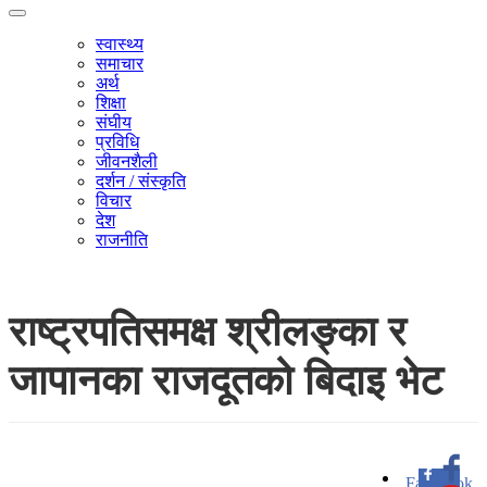
स्वास्थ्य
समाचार
अर्थ
शिक्षा
संघीय
प्रविधि
जीवनशैली
दर्शन / संस्कृति
विचार
देश
राजनीति
राष्ट्रपतिसमक्ष श्रीलङ्का र
जापानका राजदूतको बिदाइ भेट
Facebook
0