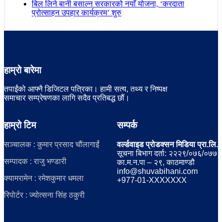
बिल लिने बानी बसाल्न सरकारको नयाँ योजना, ‘करदाता
प्रोत्साहन उपहार कार्यक्रम’ शुरु
हाम्रो बारेमा
तपाईंको आफ्नै डिजिटल पत्रिका। हामी सत्य, तथ्य र निष्पक्ष
समाचार सम्प्रेषणका लागि सदैव प्रतिबद्ध छौं।
हाम्रो टिम
सम्पर्क
सञ्चालक : कुमार प्रसाद चौंलागाईं
वर्ल्डवाइड प्रोडक्सन मिडिया प्रा.लि.
सूचना बिभाग दर्ता: २२२९/०७६/०७७
सम्पादक : राजु भण्डारी
का.म.न.पा – २९, काठमाण्डौ
info@shuvabihani.com
क्यामरामेन : रमेशकुमार धमला
+977-01-XXXXXXX
रिपोर्टर : ज्योत्सना सिंह ठकुरी