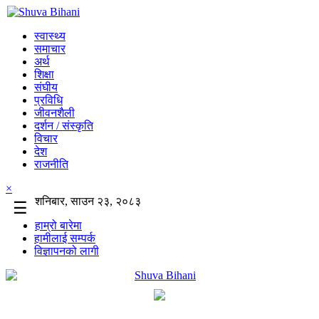
स्वास्थ्य
समाचार
अर्थ
शिक्षा
संघीय
प्रविधि
जीवनशैली
दर्शन / संस्कृति
विचार
देश
राजनीति
×
शनिबार, साउन २३, २०८३
☰
हाम्रो बारेमा
हामीलाई सम्पर्क
विज्ञापनको लागी