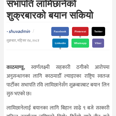
सभापति लामिछानेको
दर्शन
/
शुक्रबारको बयान सकियो
संस्कृति
विचार
shuvadmin
/
-
Facebook
Pinterest
Twitter
देश
0
0
शुक्रबार, मङि्सर १४, २०८१
Linkedin
Whatsapp
Viber
राजनीति
0
काठमाण्डू,
स्वर्णलक्ष्मी सहकारी ठगीको आरोपमा
अनुसन्धानका लागि काठमाडौँ ल्याइएका राष्ट्रिय स्वतन्त्र
पार्टीका सभापति रवि लामिछानेसँग शुक्रबारबाट बयान लिन
सुरु भएको छ।
लामिछानेलाई बयानका लागि बिहान साढे ९ बजे सरकारी