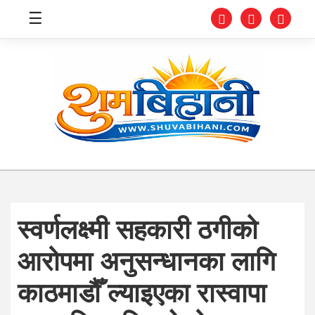
☰
स्वास्थ्य
समाचार
अर्थ
शिक्षा
स्वर्णलक्ष्मी सहकारी ठगीको
संघीय
आरोपमा अनुसन्धानका लागि
प्रविधि
काठमाडौँ ल्याइएका रास्वापा
जीवनशैली