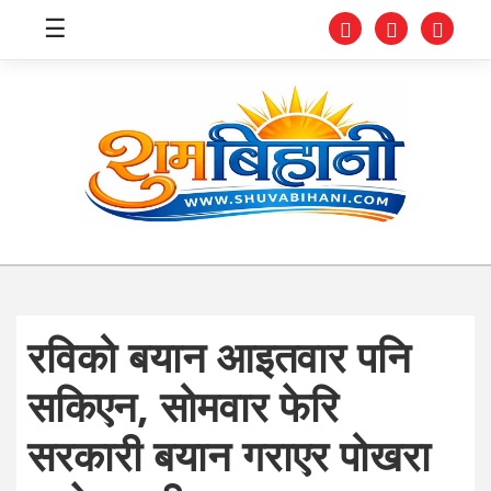
☰
स्वास्थ्य
समाचार
अर्थ
शिक्षा
रविको बयान आइतवार पनि
संघीय
सकिएन, सोमवार फेरि
प्रविधि
सरकारी बयान गराएर पोखरा
जीवनशैली