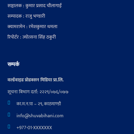
सञ्चालक : कुमार प्रसाद चौंलागाईं
सम्पादक : राजु भण्डारी
क्यामरामेन : रमेशकुमार धमला
रिपोर्टर : ज्योत्सना सिंह ठकुरी
सम्पर्क
वर्ल्डवाइड प्रोडक्सन मिडिया प्रा.लि.
सूचना बिभाग दर्ता: २२२९/०७६/०७७
का.म.न.पा – २९, काठमाण्डौ
info@shuvabihani.com
+977-01-XXXXXXX