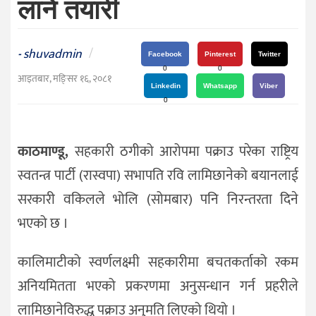
लाने तयारी
दर्शन
/
संस्कृति
shuvadmin
/
-
Facebook
Pinterest
Twitter
विचार
0
0
आइतबार, मङि्सर १६, २०८१
Linkedin
Whatsapp
Viber
देश
0
राजनीति
काठमाण्डू,
सहकारी ठगीको आरोपमा पक्राउ परेका राष्ट्रिय
स्वतन्त्र पार्टी (रास्वपा) सभापति रवि लामिछानेको बयानलाई
सरकारी वकिलले भोलि (सोमबार) पनि निरन्तरता दिने
भएको छ ।
कालिमाटीको स्वर्णलक्ष्मी सहकारीमा बचतकर्ताको रकम
अनियमितता भएको प्रकरणमा अनुसन्धान गर्न प्रहरीले
लामिछानेविरुद्ध पक्राउ अनुमति लिएको थियो ।