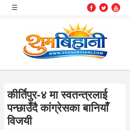
☰
स्वास्थ्य
समाचार
अर्थ
शिक्षा
कीर्तिपुर-४ मा स्वतन्त्रलाई
संघीय
पन्छाउँदै कांग्रेसका बानियाँ
प्रविधि
विजयी
जीवनशैली