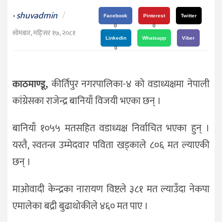
दर्शन
shuvadmin
/
-
/
Facebook
Pinterest
Twitter
0
0
संस्कृति
सोमबार, मङि्सर १७, २०८१
Linkedin
Whatsapp
Viber
विचार
0
देश
काठमाण्डू,
कीर्तिपुर नगरपालिका-४ को वडाध्यक्षमा नेपाली
राजनीति
कांग्रेसका राजेन्द्र बानियाँ विजयी भएका छन् ।
बानियाँ १०५५ मतसहित वडाध्यक्ष निर्वाचित भएका हुन् ।
यस्तै, स्वतन्त्र उम्मेदवार पविता खड्काले ८०६ मत ल्याएकी
छन् ।
माओवादी केन्द्रका नारायण विष्टले ३८१ मत ल्याउँदा नेकपा
एमालेका बद्री बुढाथोकीले ४६० मत पाए ।