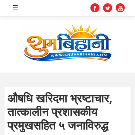
☰
स्वास्थ्य
समाचार
अर्थ
शिक्षा
औषधि खरिदमा भ्रष्टाचार,
संघीय
तात्कालीन प्रशासकीय
प्रविधि
प्रमुखसहित ५ जनाविरुद्ध
जीवनशैली