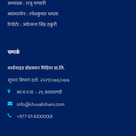
सम्पादक : राजु भण्डारी
क्यामरामेन : रमेशकुमार धमला
रिपोर्टर : ज्योत्सना सिंह ठकुरी
सम्पर्क
वर्ल्डवाइड प्रोडक्सन मिडिया प्रा.लि.
सूचना बिभाग दर्ता: २२२९/०७६/०७७
का.म.न.पा – २९, काठमाण्डौ
info@shuvabihani.com
+977-01-XXXXXXX