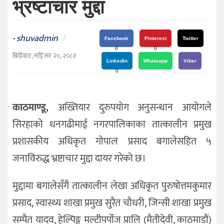
भ्रष्टाचार मुद्दा
दर्शन
/
संस्कृति
shuvadmin
/
-
Facebook
Pinterest
Twitter
विचार
0
0
बिहिबार, मङि्सर २०, २०८१
Linkedin
Whatsapp
Viber
देश
0
राजनीति
काठमाण्डू,
अख्तियार दुरुपयोग अनुसन्धान आयोगले
सिरहाको धनगढीमाई नगरपालिकाका तात्कालीन प्रमुख
प्रशासकीय अधिकृत गोपाल प्रसाद बगालेसहित ५
जनाविरुद्ध भ्रष्टाचार मुद्दा दायर गरेको छ।
मुद्दामा बगालेसँगै तात्कालीन लेखा अधिकृत पुरुषोत्तमकुमार
प्रसाद, स्वास्थ्य शाखा प्रमुख सुरैत चौधरी, जिन्सी शाखा प्रमुख
सम्पैत यादव, हेल्पिङ्ग मल्टीपर्पोज प्रालि (मैतीदेवी, काठमाडौं)