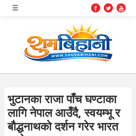
☰
स्वास्थ्य
समाचार
अर्थ
शिक्षा
भुटानका राजा पाँच घण्टाका
संघीय
लागि नेपाल आउँदै, स्वयम्भू र
प्रविधि
बौद्धनाथको दर्शन गरेर भारत
जीवनशैली