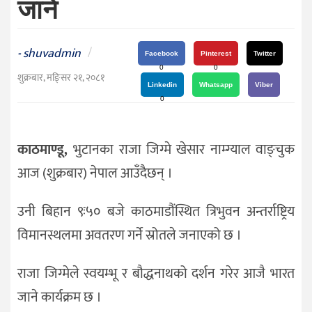
जाने
दर्शन
/
संस्कृति
shuvadmin
/
-
Facebook
Pinterest
Twitter
विचार
0
0
शुक्रबार, मङि्सर २१, २०८१
Linkedin
Whatsapp
Viber
देश
0
राजनीति
काठमाण्डू,
भुटानका राजा जिग्मे खेसार नाम्ग्याल वाङ्चुक
आज (शुक्रबार) नेपाल आउँदैछन् ।
उनी बिहान ९ः५० बजे काठमाडौंस्थित त्रिभुवन अन्तर्राष्ट्रिय
विमानस्थलमा अवतरण गर्ने स्रोतले जनाएको छ ।
राजा जिग्मेले स्वयम्भू र बौद्धनाथको दर्शन गरेर आजै भारत
जाने कार्यक्रम छ ।