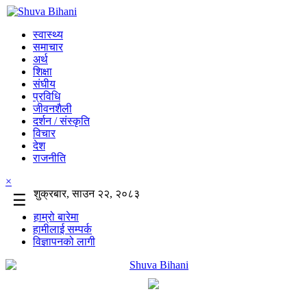
स्वास्थ्य
समाचार
अर्थ
शिक्षा
संघीय
प्रविधि
जीवनशैली
दर्शन / संस्कृति
विचार
देश
राजनीति
×
शुक्रबार, साउन २२, २०८३
☰
हाम्रो बारेमा
हामीलाई सम्पर्क
विज्ञापनको लागी