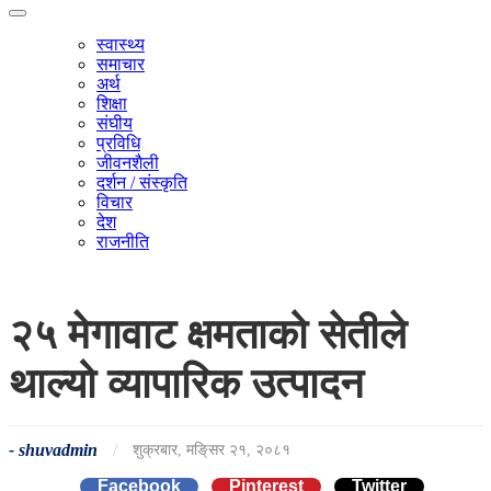
स्वास्थ्य
समाचार
अर्थ
शिक्षा
संघीय
प्रविधि
जीवनशैली
दर्शन / संस्कृति
विचार
देश
राजनीति
२५ मेगावाट क्षमताको सेतीले
थाल्यो व्यापारिक उत्पादन
-
shuvadmin
/
शुक्रबार, मङि्सर २१, २०८१
Facebook
Pinterest
Twitter