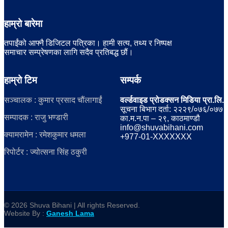
हाम्रो बारेमा
तपाईंको आफ्नै डिजिटल पत्रिका। हामी सत्य, तथ्य र निष्पक्ष
समाचार सम्प्रेषणका लागि सदैव प्रतिबद्ध छौं।
हाम्रो टिम
सम्पर्क
सञ्चालक : कुमार प्रसाद चौंलागाईं
वर्ल्डवाइड प्रोडक्सन मिडिया प्रा.लि.
सूचना बिभाग दर्ता: २२२९/०७६/०७७
सम्पादक : राजु भण्डारी
का.म.न.पा – २९, काठमाण्डौ
info@shuvabihani.com
क्यामरामेन : रमेशकुमार धमला
+977-01-XXXXXXX
रिपोर्टर : ज्योत्सना सिंह ठकुरी
© 2026 Shuva Bihani | All rights Reserved.
Website By :
Ganesh Lama