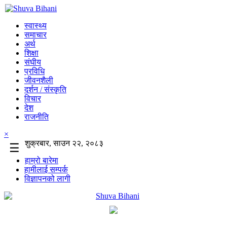
स्वास्थ्य
समाचार
अर्थ
शिक्षा
संघीय
प्रविधि
जीवनशैली
दर्शन / संस्कृति
विचार
देश
राजनीति
×
शुक्रबार, साउन २२, २०८३
☰
हाम्रो बारेमा
हामीलाई सम्पर्क
विज्ञापनको लागी