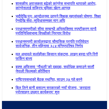
शासकीय अराजकता बढेको कांग्रेस सभापति थापाको आरोप,
कांग्रेसलाई सक्रिय भूमिका खेल्न आग्रह
भदौदेखि पुनः आन्दोलनमा उत्रने शिक्षक महासंघको घोषणा, शिक्षा
ऐनदेखि सेवा–सुविधासम्मका माग अघि
प्रधानमन्त्रीको सीमा सम्बन्धी अभिव्यक्तिमा स्पष्टीकरण माग्दै
प्रतिनिधिसभामा विपक्षीको निरन्तर विरोध
प्रधानमन्त्री कार्यालयद्वारा चौमासिक प्रगति प्रतिवेदन
सार्वजनिक, तीन महिनामा ३८४ मन्त्रिपरिषद् निर्णय
मल अभावले सर्लाहीका किसान संकटमा, लाइन बस्दा पनि रित्तै
फर्किन बाध्य
बक्स अफिसमा ‘गौंथली’को दबदबा, सर्वाधिक कमाउने सातौं
नेपाली फिल्मको कीर्तिमान
राष्ट्रियसभाको बैठक स्थगित, साउन २७ गते बस्ने
बिल लिने बानी बसाल्न सरकारको नयाँ योजना, ‘करदाता
प्रोत्साहन उपहार कार्यक्रम’ शुरु