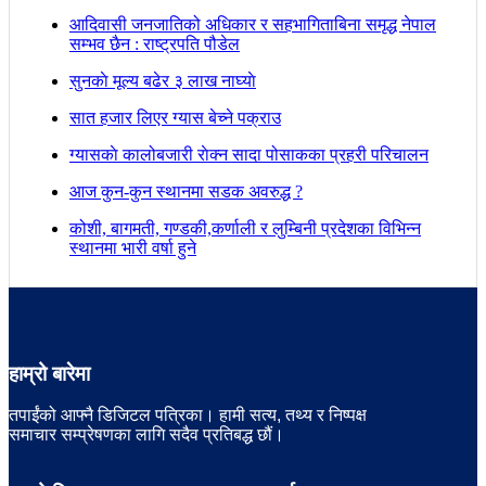
आदिवासी जनजातिको अधिकार र सहभागिताबिना समृद्ध नेपाल
सम्भव छैन : राष्ट्रपति पौडेल
सुनकाे मूल्य बढेर ३ लाख नाघ्याे
सात हजार लिएर ग्यास बेच्ने पक्राउ
ग्यासकाे कालोबजारी राेक्न सादा पोसाकका प्रहरी परिचालन
आज कुन-कुन स्थानमा सडक अवरुद्ध ?
कोशी, बागमती, गण्डकी,कर्णाली र लुम्बिनी प्रदेशका विभिन्न
स्थानमा भारी वर्षा हुने
हाम्रो बारेमा
तपाईंको आफ्नै डिजिटल पत्रिका। हामी सत्य, तथ्य र निष्पक्ष
समाचार सम्प्रेषणका लागि सदैव प्रतिबद्ध छौं।