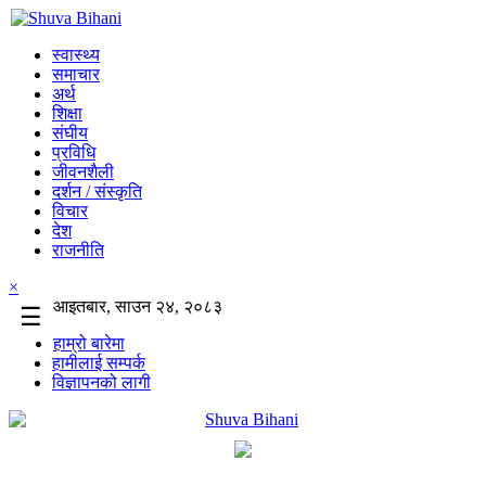
स्वास्थ्य
समाचार
अर्थ
शिक्षा
संघीय
प्रविधि
जीवनशैली
दर्शन / संस्कृति
विचार
देश
राजनीति
×
आइतबार, साउन २४, २०८३
☰
हाम्रो बारेमा
हामीलाई सम्पर्क
विज्ञापनको लागी