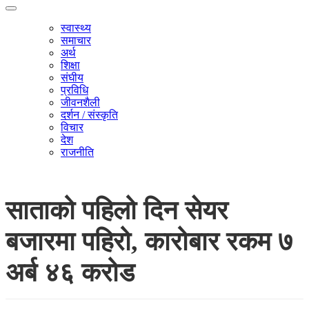
स्वास्थ्य
समाचार
अर्थ
शिक्षा
संघीय
प्रविधि
जीवनशैली
दर्शन / संस्कृति
विचार
देश
राजनीति
साताको पहिलो दिन सेयर
बजारमा पहिरो, कारोबार रकम ७
अर्ब ४६ करोड