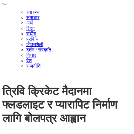
स्वास्थ्य
समाचार
अर्थ
शिक्षा
संघीय
प्रविधि
जीवनशैली
दर्शन / संस्कृति
विचार
देश
राजनीति
त्रिवि क्रिकेट मैदानमा
फ्लडलाइट र प्यारापिट निर्माण
लागि बोलपत्र आह्वान