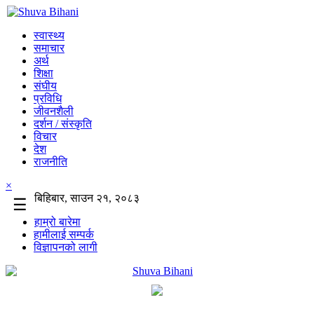
स्वास्थ्य
समाचार
अर्थ
शिक्षा
संघीय
प्रविधि
जीवनशैली
दर्शन / संस्कृति
विचार
देश
राजनीति
×
बिहिबार, साउन २१, २०८३
☰
हाम्रो बारेमा
हामीलाई सम्पर्क
विज्ञापनको लागी