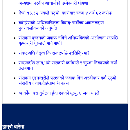
अध्यक्षमा प्रदीप आचार्यको उम्मेदवारी घोषणा
नेप्से १३.८२ अंकले घट्यो, कारोबार रकम ४ अर्ब ६२ करोड
कांग्रेसको आधिकारिकता विवाद: सर्वोच्च अदालतद्वारा
पुनरावलोकनको अनुमति
संसद्मा प्रश्नको जवाफ नदिने अभिव्यक्तिको आलोचना भएपछि
गृहमन्त्री गुरुङले मागे माफी
संकटअघि नेतृत्व कि संकटपछि प्रतिक्रिया?
साउनदेखि लागू भयो सरकारी कर्मचारी र सुरक्षा निकायको नयाँ
तलबमान
संसद्मा गृहमन्त्रीले प्रश्नको जवाफ दिन अस्वीकार गर्दा उठ्यो
संसदीय जवाफदेहितामाथि बहस
ग्वार्कोमा बस दुर्घटना हुँदा एकको मृत्यु, ६ जना घाइते
हाम्रो बारेमा