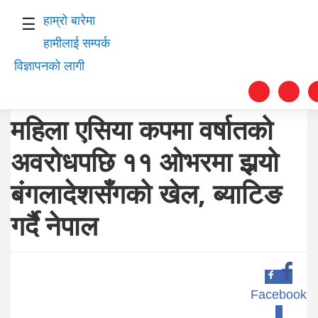
हाम्रो बारेमा
☰
हामीलाई सम्पर्क
विज्ञापनको लागी
महिला एसिया कपमा वर्षातको
अवरोधपछि ११ ओभरमा झर्‍यो
स्वास्थ्य
बंगलादेशसँगको खेल, ब्याटिङ
समाचार
गर्दै नेपाल
अर्थ
शिक्षा
संघीय
Facebook
0
प्रविधि