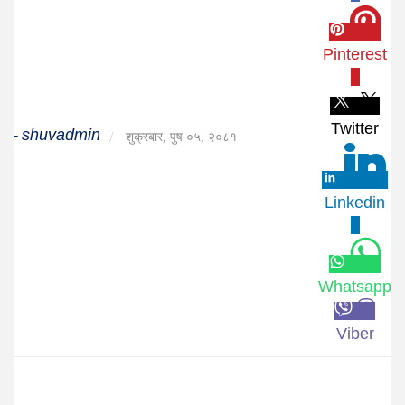
जीवनशैली
Pinterest
दर्शन
0
/
संस्कृति
Twitter
shuvadmin
-
/
शुक्रबार, पुष ०५, २०८१
विचार
देश
Linkedin
0
राजनीति
Whatsapp
Viber