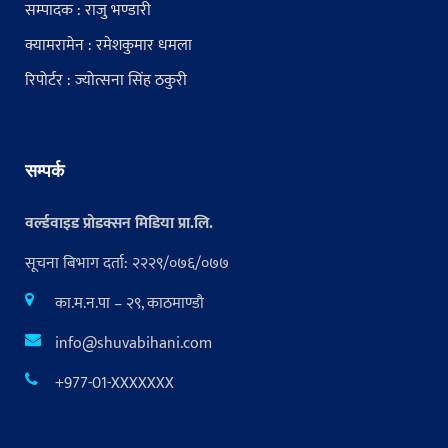
सम्पादक : राजु भण्डारी
क्यामरामेन : रमेशकुमार धमला
रिपोर्टर : ज्योत्सना सिंह ठकुरी
सम्पर्क
वर्ल्डवाइड प्रोडक्सन मिडिया प्रा.लि.
सूचना बिभाग दर्ता: २२२९/०७६/०७७
का.म.न.पा – २९, काठमाण्डौ
info@shuvabihani.com
+977-01-XXXXXXX