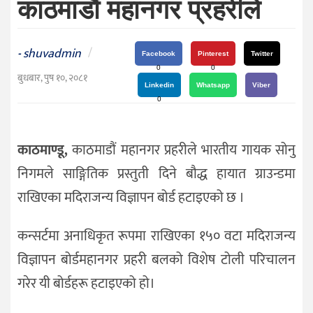
काठमाडौं महानगर प्रहरीले
दर्शन
/
संस्कृति
shuvadmin
/
-
Facebook
Pinterest
Twitter
विचार
0
0
बुधबार, पुष १०, २०८१
Linkedin
Whatsapp
Viber
देश
0
राजनीति
काठमाण्डू,
काठमाडौं महानगर प्रहरीले भारतीय गायक सोनु
निगमले साङ्गितिक प्रस्तुती दिने बौद्ध हायात ग्राउन्डमा
राखिएका मदिराजन्य विज्ञापन बोर्ड हटाइएको छ ।
कन्सर्टमा अनाधिकृत रूपमा राखिएका १५० वटा मदिराजन्य
विज्ञापन बोर्डमहानगर प्रहरी बलको विशेष टोली परिचालन
गरेर यी बोर्डहरू हटाइएको हो।