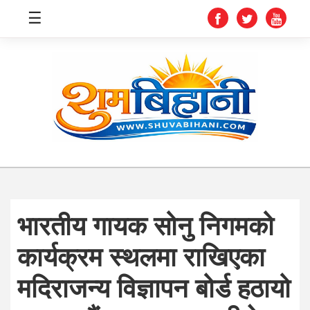
☰
स्वास्थ्य
समाचार
अर्थ
शिक्षा
भारतीय गायक सोनु निगमको
संघीय
कार्यक्रम स्थलमा राखिएका
प्रविधि
मदिराजन्य विज्ञापन बोर्ड हठायो
जीवनशैली