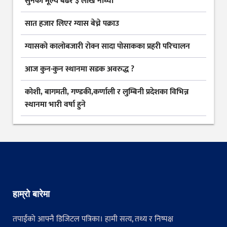
सुनकाे मूल्य बढेर ३ लाख नाघ्याे
सात हजार लिएर ग्यास बेच्ने पक्राउ
ग्यासकाे कालोबजारी राेक्न सादा पोसाकका प्रहरी परिचालन
आज कुन-कुन स्थानमा सडक अवरुद्ध ?
कोशी, बागमती, गण्डकी,कर्णाली र लुम्बिनी प्रदेशका विभिन्न
स्थानमा भारी वर्षा हुने
हाम्रो बारेमा
तपाईंको आफ्नै डिजिटल पत्रिका। हामी सत्य, तथ्य र निष्पक्ष