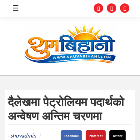
☰
स्वास्थ्य
समाचार
अर्थ
शिक्षा
दैलेखमा पेट्रोलियम पदार्थको
संघीय
अन्वेषण अन्तिम चरणमा
प्रविधि
जीवनशैली
shuvadmin
/
-
Facebook
Pinterest
Twitter