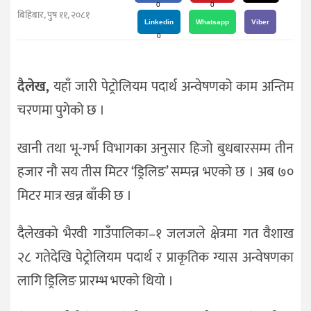
दर्शन
0
0
बिहिबार, पुष ११, २०८१
/
Linkedin
Whatsapp
Viber
0
संस्कृति
विचार
दैलेख,
यहाँ जारी पेट्रोलियम पदार्थ अन्वेषणको काम अन्तिम
देश
चरणमा पुगेको छ ।
राजनीति
खानी तथा भू-गर्भ विभागका अनुसार हिजो बुधबारसम्म तीन
हजार नौ सय तीस मिटर ‘ड्रिलिङ’ सम्पन्न भएको छ । अब ७०
मिटर मात्र खन्न बाँकी छ ।
दैलेखको भैरवी गाउँपालिका–१ जलजले क्षेत्रमा गत वैशाख
२८ गतेदेखि पेट्रोलियम पदार्थ र प्राकृतिक ग्यास अन्वेषणका
लागि ड्रिलिङ प्रारम्भ भएको थियो ।