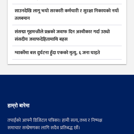
साउनदेखि लागू भयो सरकारी कर्मचारी र सुरक्षा निकायको नयाँ
तलबमान
संसद्मा गृहमन्त्रीले प्रश्नको जवाफ दिन अस्वीकार गर्दा उठ्यो
संसदीय जवाफदेहितामाथि बहस
ग्वार्कोमा बस दुर्घटना हुँदा एकको मृत्यु, ६ जना घाइते
हाम्रो बारेमा
तपाईंको आफ्नै डिजिटल पत्रिका। हामी सत्य, तथ्य र निष्पक्ष
समाचार सम्प्रेषणका लागि सदैव प्रतिबद्ध छौं।