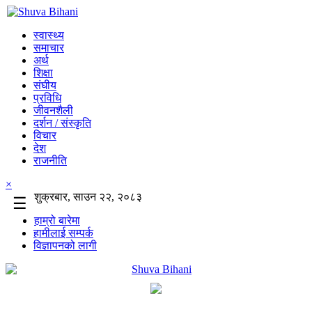
स्वास्थ्य
समाचार
अर्थ
शिक्षा
संघीय
प्रविधि
जीवनशैली
दर्शन / संस्कृति
विचार
देश
राजनीति
×
शुक्रबार, साउन २२, २०८३
☰
हाम्रो बारेमा
हामीलाई सम्पर्क
विज्ञापनको लागी