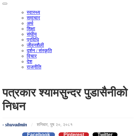
स्वास्थ्य
समाचार
अर्थ
शिक्षा
संघीय
प्रविधि
जीवनशैली
दर्शन / संस्कृति
विचार
देश
राजनीति
पत्रकार श्यामसुन्दर पुडासैनीको
निधन
-
shuvadmin
/
शनिबार, पुष २०, २०८१
Facebook
Pinterest
Twitter