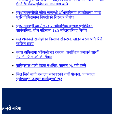
ऐनदेखि सेवा–सुविधासम्मका माग अघि
प्रधानमन्त्रीको सीमा सम्बन्धी अभिव्यक्तिमा स्पष्टीकरण माग्दै
प्रतिनिधिसभामा विपक्षीको निरन्तर विरोध
प्रधानमन्त्री कार्यालयद्वारा चौमासिक प्रगति प्रतिवेदन
सार्वजनिक, तीन महिनामा ३८४ मन्त्रिपरिषद् निर्णय
मल अभावले सर्लाहीका किसान संकटमा, लाइन बस्दा पनि रित्तै
फर्किन बाध्य
बक्स अफिसमा ‘गौंथली’को दबदबा, सर्वाधिक कमाउने सातौं
नेपाली फिल्मको कीर्तिमान
राष्ट्रियसभाको बैठक स्थगित, साउन २७ गते बस्ने
बिल लिने बानी बसाल्न सरकारको नयाँ योजना, ‘करदाता
प्रोत्साहन उपहार कार्यक्रम’ शुरु
हाम्रो बारेमा