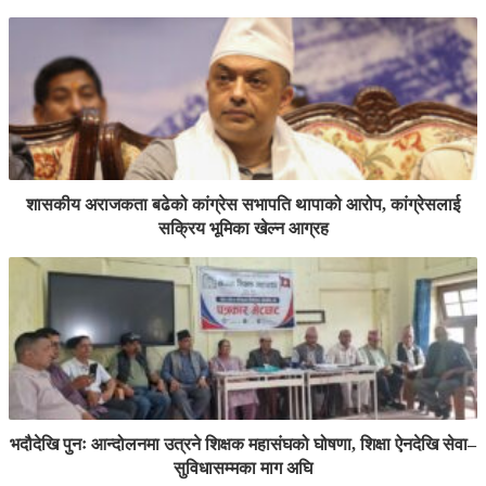
शासकीय अराजकता बढेको कांग्रेस सभापति थापाको आरोप, कांग्रेसलाई
सक्रिय भूमिका खेल्न आग्रह
भदौदेखि पुनः आन्दोलनमा उत्रने शिक्षक महासंघको घोषणा, शिक्षा ऐनदेखि सेवा–
सुविधासम्मका माग अघि