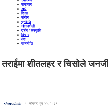
स्वास्थ्य
समाचार
अर्थ
शिक्षा
संघीय
प्रविधि
जीवनशैली
दर्शन / संस्कृति
विचार
देश
राजनीति
तराईमा शीतलहर र चिसोले जनजी
-
shuvadmin
/
सोमबार, पुष २२, २०८१