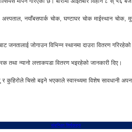
ल्सियस मापन गरिएको छ। बारामा आइतबार विहान ८ स् ५६ बजे त
 अस्पताल, नयाँबसपार्क चोक, घण्टाघर चोक माईस्थान चोक, म
सोबाट जनतालाई जोगाउन विभिन्न स्थानमा दाउरा वितरण गरिरहेक
रक तथा न्यानो लत्ताकपडा वितरण भइरहेको जानकारी दिए।
 र कुहिरोले चिसो बढ्ने भएकाले स्वास्थ्यमा विशेष सावधानी अप
संबन्धित शिर्षकहरु