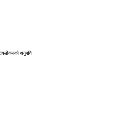
ुनरावलोकनको अनुमति