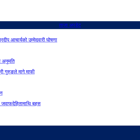
ताजा अपडेट
 प्रदीप आचार्यको उम्मेदवारी घोषणा
ो अनुमति
ी गुरुङले मागे माफी
ान
दीय जवाफदेहितामाथि बहस