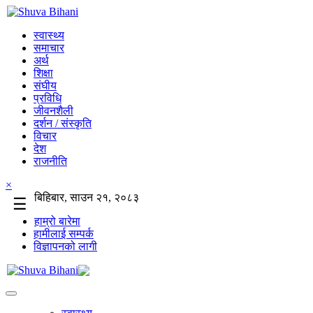
स्वास्थ्य
समाचार
अर्थ
शिक्षा
संघीय
प्रविधि
जीवनशैली
दर्शन / संस्कृति
विचार
देश
राजनीति
×
बिहिबार, साउन २१, २०८३
☰
हाम्रो बारेमा
हामीलाई सम्पर्क
विज्ञापनको लागी