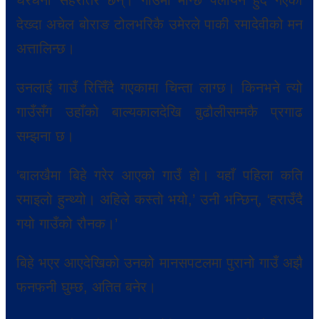
घरधनी सहरतिर छन्। गाउँमा मान्छे पलायन हुँदै गएको
देख्दा अचेल बोराङ टोलभरिकै उमेरले पाकी रमादेवीको मन
अत्तालिन्छ।
उनलाई गाउँ रित्तिँदै गएकामा चिन्ता लाग्छ। किनभने त्यो
गाउँसँग उहाँको बाल्यकालदेखि बुढौलीसम्मकै प्रगाढ
सम्झना छ।
‘बालखैमा बिहे गरेर आएको गाउँ हो। यहाँ पहिला कति
रमाइलो हुन्थ्यो। अहिले कस्तो भयो,’ उनी भन्छिन्, ‘हराउँदै
गयो गाउँको रौनक।’
बिहे भएर आएदेखिको उनको मानसपटलमा पुरानो गाउँ अझै
फनफनी घुम्छ, अतित बनेर।