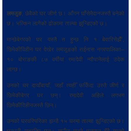
लमजुङ
, छेवैको घर जीर्ण छ। आँगन घाँसेमैदानजस्तै बनेको
छ। भत्किन लागेको ढोकामा ताल्चा झुन्डिएको छ।
मान्छेबेगरको घर यस्तै त हुन्छ नि १ बेवारिसेझैँ’,
छिमेकीविहीन घर देखेर लमजुङको राईनास नगरपालिका–
१० बोराङकी ८७ वर्षीया रमादेवी न्यौपानेलाई उदेक
लाग्छ।
उनको घर दायाँबायाँ, जहाँ त्यहीँ फर्किँदा उस्तै जीर्ण र
छिमेकीबेगर घर छन्। रमादेवी अहिले लगभग
छिमेकीविहीनजस्तै छिन्।
उनको घरवरिपरिका झन्डै १५ घरमा ताल्चा झुन्डिएको छ।