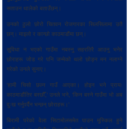
सताउन थालेको बताउँछन्।
उनको ठुलो छोरो चितवन रोजगारका सिलसिलामा उतै
छन्। माइलो र कान्छो काठमाडौंमा छन्।
सुविधा न भएको गाउँमा नबस्नु सहरतिरै आउनु भनेर
छोराहरू जोड गरे पनि जन्मेको थलो छोड्न मन नलाग्ने
गरेको उनले सुनाए।
‘हामी चिसो छल्न गाउँ आएका। होइन भने प्रायः
काठमाडौंतिर बस्छौँ,’ उनले भने, ‘किन बस्ने गाउँमा भो अब
दुःख गर्नुपर्दैन भन्छन् छोराहरू।’
बिरामी परेको वेला सिटामोलसमेत पाउन मुस्किल हुने