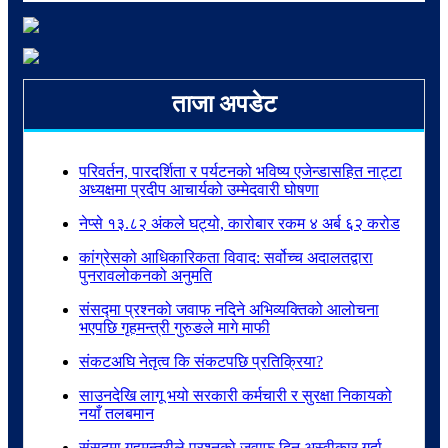
ताजा अपडेट
परिवर्तन, पारदर्शिता र पर्यटनको भविष्य एजेन्डासहित नाट्टा
अध्यक्षमा प्रदीप आचार्यको उम्मेदवारी घोषणा
नेप्से १३.८२ अंकले घट्यो, कारोबार रकम ४ अर्ब ६२ करोड
कांग्रेसको आधिकारिकता विवाद: सर्वोच्च अदालतद्वारा
पुनरावलोकनको अनुमति
संसद्मा प्रश्नको जवाफ नदिने अभिव्यक्तिको आलोचना
भएपछि गृहमन्त्री गुरुङले मागे माफी
संकटअघि नेतृत्व कि संकटपछि प्रतिक्रिया?
साउनदेखि लागू भयो सरकारी कर्मचारी र सुरक्षा निकायको
नयाँ तलबमान
संसद्मा गृहमन्त्रीले प्रश्नको जवाफ दिन अस्वीकार गर्दा