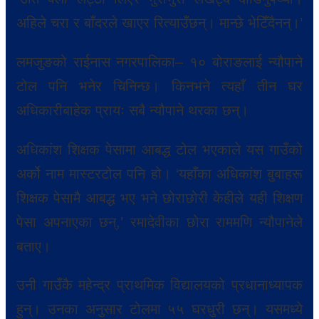
अहिले चरा र बाँदरले खाएर रित्याउँछन्। मान्छे भेटिँदैनन्।’
लमजुङको राईनास नगरपालिका– १० बोराङलाई न्यौपाने
टोल पनि भनेर चिनिन्छ। किनभने त्यहाँ तीन घर
अधिकारीबाहेक प्रायः सबै न्यौपाने थरका छन्।
अधिकांश शिक्षक पेसामा आबद्ध टोल भएकाले यस गाउँको
अर्को नाम मास्टरटोल पनि हो। ‘यहाँका अधिकांश बुबाहरू
शिक्षक पेसामै आबद्ध भए भने छोराछोरी केहीले यही शिक्षण
पेसा अपनाएका छन्,’ रमादेवीका छोरा राममणि न्यौपानेले
बताए।
उनी गाउँकै महेन्द्र प्राथमिक विद्यालयको प्रधानाध्यापक
हुन्। उनका अनुसार टोलमा ५५ घरधुरी छन्। यसमध्ये