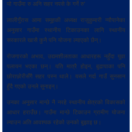
यो गाउँमा रु अनि सहर नपसे के गर्ने रु’
लालीगुँरास आमा समूहकी अध्यक्ष राजुकुमारी न्यौपानेका
अनुसार गाउँमा स्थानीय टिकाउनका लागि स्थानीय
सरकारले खासै कुनै पनि योजना ल्याएको छैन्।
रोजगारको अभाव, उद्यमशीलताका आधारहरू नहुँदा युवा
पलायन भएका छन्। यति मात्रै होइन, बुढापाका पनि
छोराछोरीसँगै सहर पस्न थाले। यसले गर्दा गाउँ सुनसान
हुँदै गएको उनले सुनाइन्।
उनका अनुसार मान्छे नै नरहे स्थानीय क्षेत्रको विकासको
आधार हराउँछ। गाउँमा मान्छे टिकाउन ग्रामीण योजना
ल्याउन अति आवश्यक रहेको उनको बुझाइ छ।