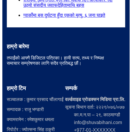
उठ्यो संसदीय जवाफदेहितामाथि बहस
ग्वार्कोमा बस दुर्घटना हुँदा एकको मृत्यु, ६ जना घाइते
हाम्रो बारेमा
तपाईंको आफ्नै डिजिटल पत्रिका। हामी सत्य, तथ्य र निष्पक्ष
समाचार सम्प्रेषणका लागि सदैव प्रतिबद्ध छौं।
हाम्रो टिम
सम्पर्क
सञ्चालक : कुमार प्रसाद चौंलागाईं
वर्ल्डवाइड प्रोडक्सन मिडिया प्रा.लि.
सूचना बिभाग दर्ता: २२२९/०७६/०७७
सम्पादक : राजु भण्डारी
का.म.न.पा – २९, काठमाण्डौ
क्यामरामेन : रमेशकुमार धमला
info@shuvabihani.com
रिपोर्टर : ज्योत्सना सिंह ठकुरी
+977-01-XXXXXXX