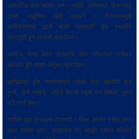
उद्यमशील काम भएका छन्। यद्यपि, पालिकाले योजनाबद्ध
ढंगमा आधुनिक खेती बसाउने र रोजगारोन्मुख
कार्ययोजनामा खासै चासो नल्याएको हुँदा स्थानीय
सहरमुखी हुन थालेको बताउँछन्।
बस्तीमा मान्छे बस्न छाडेपछि प्रेम न्यौपानेको मनोबल
कमजोर हुँदै गएको अनुभव सुनाउँछन्।
छरछिमेकी हुँदा गाह्रोसाह्रो परेको वेला सहयोगी हात
हुन्थे,’ उनी भन्छन्, ‘अहिले बिरामी भइयो भने छिमेकी गुहार्न
पनि ठाउँ छैन।’
गाउँका युवा पुस्ताहरू रोजगारी र शिक्षा आर्जन गर्नका लागि
सहर पसेका छन्। चाडपर्वमा घर सम्झेर एकाध परिवार