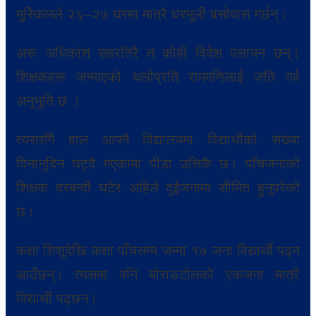
मुस्किलले २६–२७ घरमा मात्रै घरमूली बसोबास गर्छन्।
अरू अधिकांश सहरतिरै त कोही विदेश पलायन छन्।
शिक्षकहरू जन्माएको थलोप्रति राममणिलाई जति गर्व
अनुभूति छ ।
त्यससँगै हाल आफ्नै विद्यालयमा विद्यार्थीको संख्या
दिनानुदिन घट्दै गएकामा पीडा उत्तिकै छ। पाँचजनाको
शिक्षक दरबन्दी घटेर अहिले दुईजनामा सीमित हुनुपरेको
छ।
कक्षा शिशुदेखि कक्षा पाँचसम्म जम्मा १७ जना विद्यार्थी पढ्न
आउँछन्। त्यसमा पनि बोराङटोलको एकजना मात्रै
विद्यार्थी पढ्छन्।