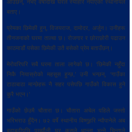
आउँछन्, नभए वर्षौँदेखि घरले स्याहार नपाएको स्थानीयले
बताए।
प्रेमका छिमेकी हुन्, विजयराज, दामोदर, अर्जुन। उनीहरू
तीनजनाको घरमा ताल्चा छ। रोजगार र छोराछोरी पढाउन
काठमाडौं पसेका छिमेकी उतै बसेको प्रेम बताउँछन्।
मेरोवरिपरि सबै घरमा ताला लागेको छ। ‘छिमेकी नहुँदा
निकै नियास्रोको महसुस हुन्छ,’ उनी भन्छन्, ‘गाउँका
टाठाबाठा मान्छेहरू नै सहर पसेपछि गाउँको विकास हुने
कुरै भएन।’
गाउँको छेउमै चौतारा छ। चौतारा अचेल पहिले जस्तो
भरिभराउ हुँदैन। ७२ वर्षे स्थानीय विष्णुहरि न्यौपानेले अब
बुढाबुढीपछि पुर्ख्यौली घर कसले धान्ला भन्ने चिन्ताले