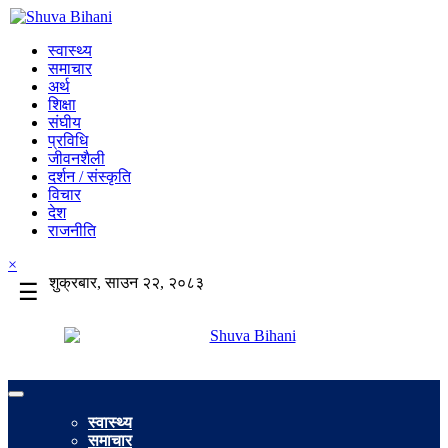
स्वास्थ्य
समाचार
अर्थ
शिक्षा
संघीय
प्रविधि
जीवनशैली
दर्शन / संस्कृति
विचार
देश
राजनीति
×
शुक्रबार, साउन २२, २०८३
☰
स्वास्थ्य
समाचार