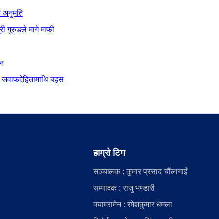
ो अनुमति
ी गुरुङले मागे माफी
ान
दीय जवाफदेहितामाथि बहस
हाम्रो टिम
सञ्चालक : कुमार प्रसाद चौंलागाईं
सम्पादक : राजु भण्डारी
क्यामरामेन : रमेशकुमार धमला