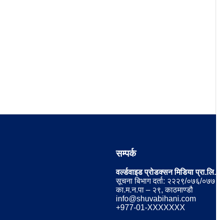
सम्पर्क
वर्ल्डवाइड प्रोडक्सन मिडिया प्रा.लि.
सूचना बिभाग दर्ता: २२२९/०७६/०७७
का.म.न.पा – २९, काठमाण्डौ
info@shuvabihani.com
+977-01-XXXXXXX