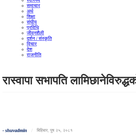
स्वास्थ्य
समाचार
अर्थ
शिक्षा
संघीय
प्रविधि
जीवनशैली
दर्शन / संस्कृति
विचार
देश
राजनीति
रास्वापा सभापति लामिछानेविरुद
-
shuvadmin
/
बिहिबार, पुष २५, २०८१