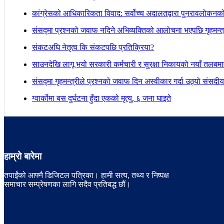
कांग्रेसको आधिकारिकता विवाद: सर्वोच्च अदालतद्वारा पुनरावलोकनक
संसद्मा प्रश्नको जवाफ नदिने अभिव्यक्तिको आलोचना भएपछि गृहमन्त्र
संकटअघि नेतृत्व कि संकटपछि प्रतिक्रिया?
साउनदेखि लागू भयो सरकारी कर्मचारी र सुरक्षा निकायको नयाँ तलबम
संसद्मा गृहमन्त्रीले प्रश्नको जवाफ दिन अस्वीकार गर्दा उठ्यो संस
ग्वार्कोमा बस दुर्घटना हुँदा एकको मृत्यु, ६ जना घाइते
हाम्रो बारेमा
तपाईंको आफ्नै डिजिटल पत्रिका। हामी सत्य, तथ्य र निष्पक्ष
समाचार सम्प्रेषणका लागि सदैव प्रतिबद्ध छौं।