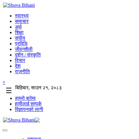
स्वास्थ्य
समाचार
अर्थ
शिक्षा
संघीय
प्रविधि
जीवनशैली
दर्शन / संस्कृति
विचार
देश
राजनीति
×
बिहिबार, साउन २१, २०८३
☰
हाम्रो बारेमा
हामीलाई सम्पर्क
विज्ञापनको लागी