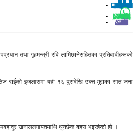
Linkedin
0
Whatsapp
Viber
वउपप्रधान तथा गृहमन्त्री रवि लामिछानेसहितका प्रतिवादीहरूको
िज राईको इजलासमा यही १६ पुसदेखि उक्त मुद्दाका सात जना
, रामबहादुर खनाललगायतमाथि थुनछेक बहस भइरहेको हो ।