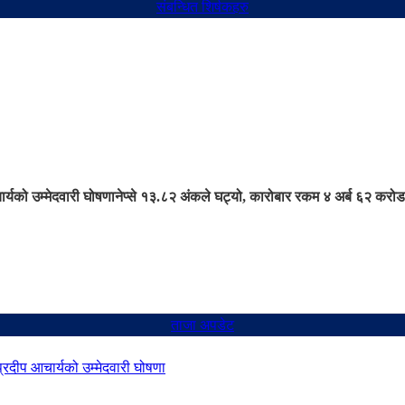
संबन्धित शिर्षकहरु
ार्यको उम्मेदवारी घोषणा
नेप्से १३.८२ अंकले घट्यो, कारोबार रकम ४ अर्ब ६२ करोड
ताजा अपडेट
 प्रदीप आचार्यको उम्मेदवारी घोषणा