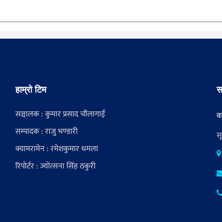
हाम्रो टिम
स
सञ्चालक : कुमार प्रसाद चौंलागाईं
वर
सम्पादक : राजु भण्डारी
स
क्यामरामेन : रमेशकुमार धमला
रिपोर्टर : ज्योत्सना सिंह ठकुरी