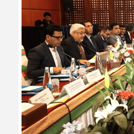
दर्शन
/
संस्कृति
विचार
देश
राजनीति