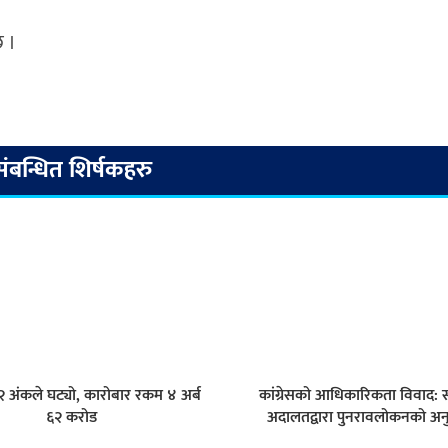
 ।
संबन्धित शिर्षकहरु
.८२ अंकले घट्यो, कारोबार रकम ४ अर्ब
कांग्रेसको आधिकारिकता विवाद: सर
६२ करोड
अदालतद्वारा पुनरावलोकनको अन