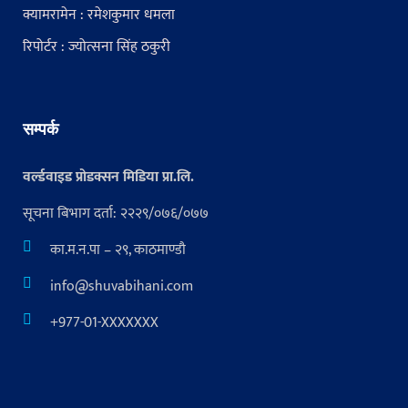
क्यामरामेन : रमेशकुमार धमला
रिपोर्टर : ज्योत्सना सिंह ठकुरी
सम्पर्क
वर्ल्डवाइड प्रोडक्सन मिडिया प्रा.लि.
सूचना बिभाग दर्ता: २२२९/०७६/०७७
का.म.न.पा – २९, काठमाण्डौ
info@shuvabihani.com
+977-01-XXXXXXX