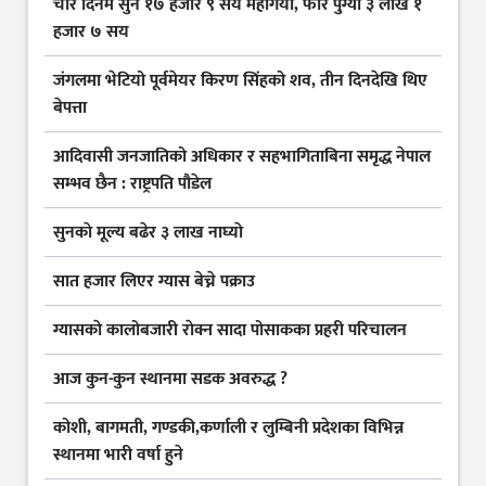
चार दिनमै सुन १७ हजार ९ सय महँगियो, फेरि पुग्यो ३ लाख १
हजार ७ सय
जंगलमा भेटियो पूर्वमेयर किरण सिंहको शव, तीन दिनदेखि थिए
बेपत्ता
आदिवासी जनजातिको अधिकार र सहभागिताबिना समृद्ध नेपाल
सम्भव छैन : राष्ट्रपति पौडेल
सुनकाे मूल्य बढेर ३ लाख नाघ्याे
सात हजार लिएर ग्यास बेच्ने पक्राउ
ग्यासकाे कालोबजारी राेक्न सादा पोसाकका प्रहरी परिचालन
आज कुन-कुन स्थानमा सडक अवरुद्ध ?
कोशी, बागमती, गण्डकी,कर्णाली र लुम्बिनी प्रदेशका विभिन्न
स्थानमा भारी वर्षा हुने