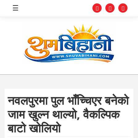
☰
स्वास्थ्य
समाचार
अर्थ
शिक्षा
नवलपुरमा पुल भाँच्चिएर बनेको
संघीय
जाम खुल्न थाल्यो, वैकल्पिक
प्रविधि
बाटो खोलियो
जीवनशैली