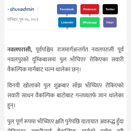
दर्शन
shuvadmin
/
-
/
Facebook
Pinterest
Twitter
0
0
संस्कृति
शनिबार, पुष २७, २०८१
Linkedin
Whatsapp
Viber
विचार
0
देश
नवलपरासी,
पूर्वपश्चिम राजमार्गअन्तर्गत नवलपरासी पूर्व
राजनीति
नवलपुरको दुम्किबासमा पुल भाँचिएर रोकिएका सवारी
वैकल्पिक मार्गबाट चल्न थालेका छन्।
विनयी खोला‍को पुल शुक्रबार साँझ भाँच्चिएर रोकिएको
सवारी साधन वैकल्पिक बाटोबाट गन्तव्यतर्फ जान थालेका
हुन्।
पुल पूर्ण रूपमा भाँच्चिएर क्षति पुगेपछि यातायात अवरूद्ध हुँदा