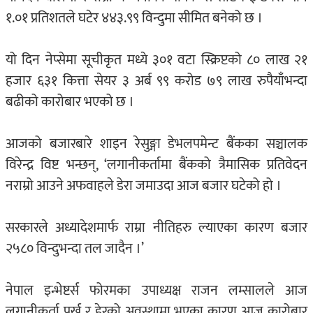
१.०१ प्रतिशतले घटेर ४४३.९९ विन्दुमा सीमित बनेको छ ।
यो दिन नेप्सेमा सूचीकृत मध्ये ३०१ वटा स्क्रिप्टको ८० लाख २१
हजार ६३१ कित्ता सेयर ३ अर्ब ९९ करोड ७९ लाख रुपैयाँभन्दा
बढीको कारोबार भएको छ ।
आजको बजारबारे शाइन रेसुङ्गा डेभलपमेन्ट बैंकका सञ्चालक
विरेन्द्र विष्ट भन्छन्, ‘लगानीकर्तामा बैंकको त्रैमासिक प्रतिवेदन
नराम्रो आउने अफवाहले डेरा जमाउदा आज बजार घटेको हो ।
सरकारले अध्यादेशमार्फ राम्रा नीतिहरु ल्याएका कारण बजार
२५८० विन्दुभन्दा तल जादैन ।’
नेपाल इन्भेष्टर्स फोरमका उपाध्यक्ष राजन लम्सालले आज
लगानीकर्ता पर्ख र हेरको अवस्थामा भएका कारण आज कारोबार