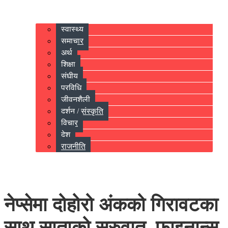
स्वास्थ्य
समाचार
अर्थ
शिक्षा
संघीय
प्रविधि
जीवनशैली
दर्शन / संस्कृति
विचार
देश
राजनीति
नेप्सेमा दोहोरो अंकको गिरावटका
साथ साताको सुरुवात, फाइनान्स