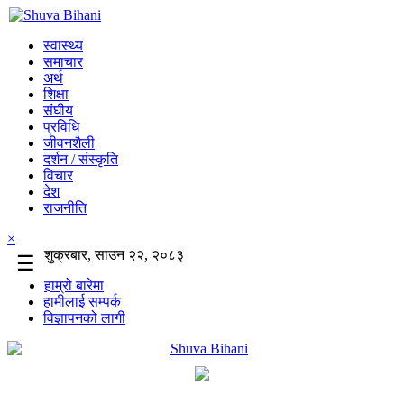
स्वास्थ्य
समाचार
अर्थ
शिक्षा
संघीय
प्रविधि
जीवनशैली
दर्शन / संस्कृति
विचार
देश
राजनीति
×
शुक्रबार, साउन २२, २०८३
☰
हाम्रो बारेमा
हामीलाई सम्पर्क
विज्ञापनको लागी