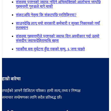
संसद्मा प्रश्नको जवाफ नदिने अभिव्यक्तिको आलोचना भएपछि
गृहमन्त्री गुरुङले मागे माफी
संकटअघि नेतृत्व कि संकटपछि प्रतिक्रिया?
साउनदेखि लागू भयो सरकारी कर्मचारी र सुरक्षा निकायको नयाँ
तलबमान
संसद्मा गृहमन्त्रीले प्रश्नको जवाफ दिन अस्वीकार गर्दा उठ्यो
संसदीय जवाफदेहितामाथि बहस
ग्वार्कोमा बस दुर्घटना हुँदा एकको मृत्यु, ६ जना घाइते
हाम्रो बारेमा
तपाईंको आफ्नै डिजिटल पत्रिका। हामी सत्य, तथ्य र निष्पक्ष
समाचार सम्प्रेषणका लागि सदैव प्रतिबद्ध छौं।