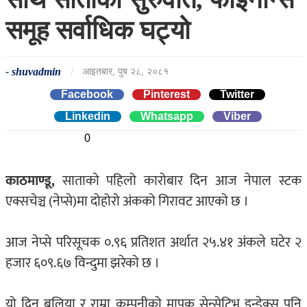
समूह सर्वाधिक घट्यो
-
shuvadmin
/
आइतबार, पुष २८, २०८१
Facebook
Pinterest
Twitter
Linkedin
0
Whatsapp
0
Viber
0
काठमाण्डू,
साताको पहिलो कारोबार दिन आज नेपाल स्टक
एक्सचेञ्च (नेप्से)मा दोहोरो अंकको गिरावट आएको छ ।
आज नेप्से परिसूचक ०.९६ प्रतिशत अर्थात २५.४१ अंकले घटेर २
हजार ६०९.६७ विन्दुमा झरेको छ ।
यो दिन बलिया र राम्रा कम्पनीको मापक सेन्सेटिभ इन्डेक्स पनि