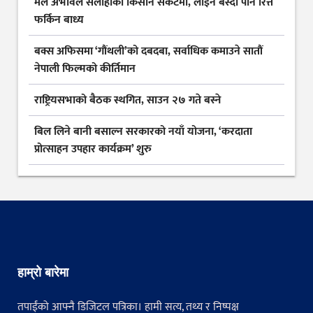
मल अभावले सर्लाहीका किसान संकटमा, लाइन बस्दा पनि रित्तै
फर्किन बाध्य
बक्स अफिसमा ‘गौंथली’को दबदबा, सर्वाधिक कमाउने सातौं
नेपाली फिल्मको कीर्तिमान
राष्ट्रियसभाको बैठक स्थगित, साउन २७ गते बस्ने
बिल लिने बानी बसाल्न सरकारको नयाँ योजना, ‘करदाता
प्रोत्साहन उपहार कार्यक्रम’ शुरु
हाम्रो बारेमा
तपाईंको आफ्नै डिजिटल पत्रिका। हामी सत्य, तथ्य र निष्पक्ष