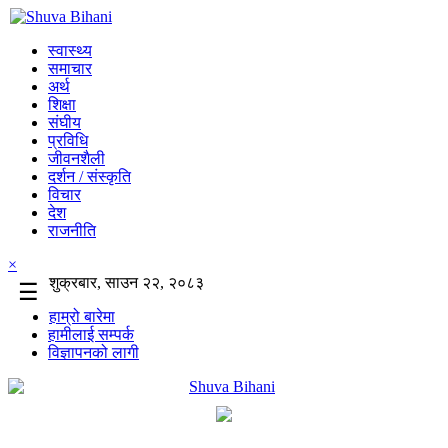
स्वास्थ्य
समाचार
अर्थ
शिक्षा
संघीय
प्रविधि
जीवनशैली
दर्शन / संस्कृति
विचार
देश
राजनीति
×
शुक्रबार, साउन २२, २०८३
☰
हाम्रो बारेमा
हामीलाई सम्पर्क
विज्ञापनको लागी