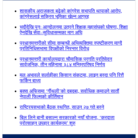
शासकीय अराजकता बढेको कांग्रेस सभापति थापाको आरोप,
कांग्रेसलाई सक्रिय भूमिका खेल्न आग्रह
भदौदेखि पुनः आन्दोलनमा उत्रने शिक्षक महासंघको घोषणा, शिक्षा
ऐनदेखि सेवा–सुविधासम्मका माग अघि
प्रधानमन्त्रीको सीमा सम्बन्धी अभिव्यक्तिमा स्पष्टीकरण माग्दै
प्रतिनिधिसभामा विपक्षीको निरन्तर विरोध
प्रधानमन्त्री कार्यालयद्वारा चौमासिक प्रगति प्रतिवेदन
सार्वजनिक, तीन महिनामा ३८४ मन्त्रिपरिषद् निर्णय
मल अभावले सर्लाहीका किसान संकटमा, लाइन बस्दा पनि रित्तै
फर्किन बाध्य
बक्स अफिसमा ‘गौंथली’को दबदबा, सर्वाधिक कमाउने सातौं
नेपाली फिल्मको कीर्तिमान
राष्ट्रियसभाको बैठक स्थगित, साउन २७ गते बस्ने
बिल लिने बानी बसाल्न सरकारको नयाँ योजना, ‘करदाता
प्रोत्साहन उपहार कार्यक्रम’ शुरु