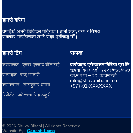
हाम्रो बारेमा
तपाईंको आफ्नै डिजिटल पत्रिका। हामी सत्य, तथ्य र निष्पक्ष
समाचार सम्प्रेषणका लागि सदैव प्रतिबद्ध छौं।
हाम्रो टिम
सम्पर्क
सञ्चालक : कुमार प्रसाद चौंलागाईं
वर्ल्डवाइड प्रोडक्सन मिडिया प्रा.लि.
सूचना बिभाग दर्ता: २२२९/०७६/०७७
सम्पादक : राजु भण्डारी
का.म.न.पा – २९, काठमाण्डौ
info@shuvabihani.com
क्यामरामेन : रमेशकुमार धमला
+977-01-XXXXXXX
रिपोर्टर : ज्योत्सना सिंह ठकुरी
© 2026 Shuva Bihani | All rights Reserved.
Website By :
Ganesh Lama