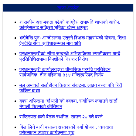
ताजा अपडेट
शासकीय अराजकता बढेको कांग्रेस सभापति थापाको आरोप,
कांग्रेसलाई सक्रिय भूमिका खेल्न आग्रह
भदौदेखि पुनः आन्दोलनमा उत्रने शिक्षक महासंघको घोषणा, शिक्षा
ऐनदेखि सेवा–सुविधासम्मका माग अघि
प्रधानमन्त्रीको सीमा सम्बन्धी अभिव्यक्तिमा स्पष्टीकरण माग्दै
प्रतिनिधिसभामा विपक्षीको निरन्तर विरोध
प्रधानमन्त्री कार्यालयद्वारा चौमासिक प्रगति प्रतिवेदन
सार्वजनिक, तीन महिनामा ३८४ मन्त्रिपरिषद् निर्णय
मल अभावले सर्लाहीका किसान संकटमा, लाइन बस्दा पनि रित्तै
फर्किन बाध्य
बक्स अफिसमा ‘गौंथली’को दबदबा, सर्वाधिक कमाउने सातौं
नेपाली फिल्मको कीर्तिमान
राष्ट्रियसभाको बैठक स्थगित, साउन २७ गते बस्ने
बिल लिने बानी बसाल्न सरकारको नयाँ योजना, ‘करदाता
प्रोत्साहन उपहार कार्यक्रम’ शुरु