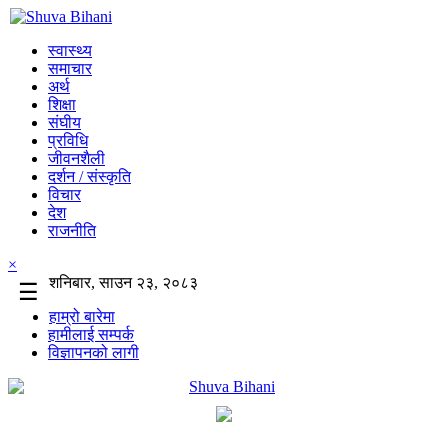
स्वास्थ्य
समाचार
अर्थ
शिक्षा
संघीय
प्रविधि
जीवनशैली
दर्शन / संस्कृति
विचार
देश
राजनीति
×
शनिबार, साउन २३, २०८३
☰
हाम्रो बारेमा
हामीलाई सम्पर्क
विज्ञापनको लागी