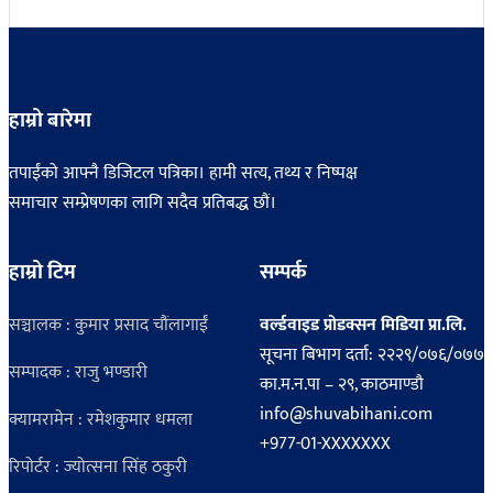
हाम्रो बारेमा
तपाईंको आफ्नै डिजिटल पत्रिका। हामी सत्य, तथ्य र निष्पक्ष
समाचार सम्प्रेषणका लागि सदैव प्रतिबद्ध छौं।
हाम्रो टिम
सम्पर्क
सञ्चालक : कुमार प्रसाद चौंलागाईं
वर्ल्डवाइड प्रोडक्सन मिडिया प्रा.लि.
सूचना बिभाग दर्ता: २२२९/०७६/०७७
सम्पादक : राजु भण्डारी
का.म.न.पा – २९, काठमाण्डौ
info@shuvabihani.com
क्यामरामेन : रमेशकुमार धमला
+977-01-XXXXXXX
रिपोर्टर : ज्योत्सना सिंह ठकुरी