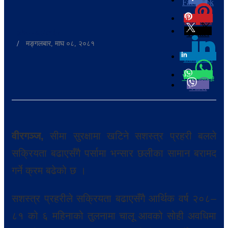
Facebook
0
Pinterest
0
-
shuvadmin
Twitter
/
मङ्गलबार, माघ ०८, २०८१
Linkedin
0
Whatsapp
Viber
वीरगञ्ज,
सीमा सुरक्षामा खटिने सशस्त्र प्रहरी बलले
सक्रियता बढाएसँगै पर्सामा भन्सार छलीका सामान बरामद
गर्ने क्रम बढेको छ ।
सशस्त्र प्रहरीले सक्रियता बढाएसँगै आर्थिक वर्ष २०८–
८१ को ६ महिनाको तुलनामा चालू आवको सोही अवधिमा