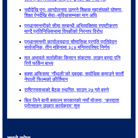
भदौदेखि पुनः आन्दोलनमा उत्रने शिक्षक महासंघको घोषणा,
शिक्षा ऐनदेखि सेवा–सुविधासम्मका माग अघि
प्रधानमन्त्रीको सीमा सम्बन्धी अभिव्यक्तिमा स्पष्टीकरण
माग्दै प्रतिनिधिसभामा विपक्षीको निरन्तर विरोध
प्रधानमन्त्री कार्यालयद्वारा चौमासिक प्रगति प्रतिवेदन
सार्वजनिक, तीन महिनामा ३८४ मन्त्रिपरिषद् निर्णय
मल अभावले सर्लाहीका किसान संकटमा, लाइन बस्दा पनि
रित्तै फर्किन बाध्य
बक्स अफिसमा ‘गौंथली’को दबदबा, सर्वाधिक कमाउने सातौं
नेपाली फिल्मको कीर्तिमान
राष्ट्रियसभाको बैठक स्थगित, साउन २७ गते बस्ने
बिल लिने बानी बसाल्न सरकारको नयाँ योजना, ‘करदाता
प्रोत्साहन उपहार कार्यक्रम’ शुरु