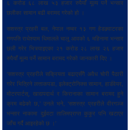
६ करोड ६८ लाख ५३ हजार रुपैयाँ मूल्य पर्ने भन्सार
छलीका सामान बढी बरामद गरेको हो ।
सशस्त्र प्रहरी बल, नेपाल नम्बर १३ गण हेडक्र्वाटरका
गणपति राधेश्याम धिमालले चालू आवको ६ महिनामा भन्सार
छली गरेर भित्र्याइएका २१ करोड २८ लाख २६ हजार
रुपैयाँ मूल्य पर्ने सामान बरामद गरेको जानकारी दिए ।
‘सशस्त्र प्रहरीले सक्रियता बढाएसँगै अवैध चोरी पैठारी
गरेर भित्रिने लत्ताकपडा, इलेक्ट्रोनिक्स सामान, हार्डवेयर,
मोटरपार्टस्, खाद्यपदार्थ र किरानाका सामान बरामद हुने
क्रम बढेको छ,’ उनले भने, ‘सशस्त्र प्रहरीले वीरगञ्ज
भन्सार नाकामा दुईवटा तालिमप्राप्त कुकुर पनि खटाएर
जाँच गर्दै आइरहेको छ ।’