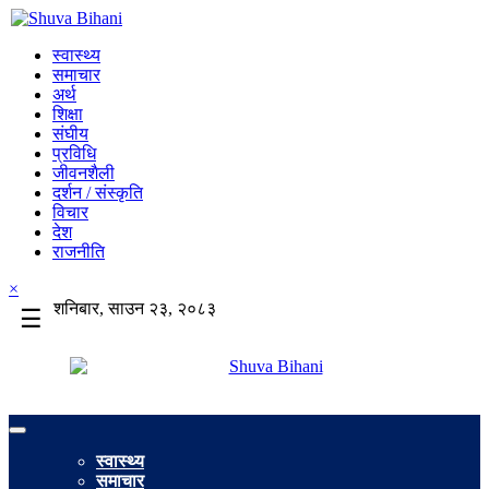
स्वास्थ्य
समाचार
अर्थ
शिक्षा
संघीय
प्रविधि
जीवनशैली
दर्शन / संस्कृति
विचार
देश
राजनीति
×
शनिबार, साउन २३, २०८३
☰
स्वास्थ्य
समाचार