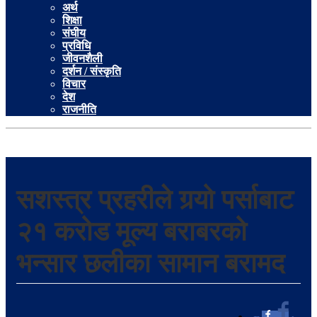
अर्थ
शिक्षा
संघीय
प्रविधि
जीवनशैली
दर्शन / संस्कृति
विचार
देश
राजनीति
सशस्त्र प्रहरीले गर्‍यो पर्साबाट
२१ करोड मूल्य बराबरको
भन्सार छलीका सामान बरामद