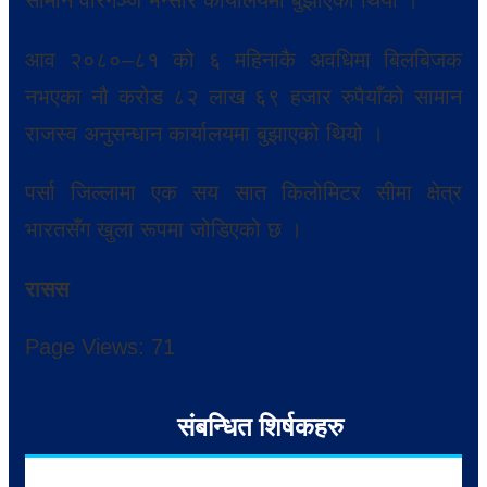
आव २०८०–८१ को ६ महिनाकै अवधिमा बिलबिजक
नभएका नौ करोड ८२ लाख ६९ हजार रुपैयाँको सामान
राजस्व अनुसन्धान कार्यालयमा बुझाएको थियो ।
पर्सा जिल्लामा एक सय सात किलोमिटर सीमा क्षेत्र
भारतसँग खुला रूपमा जोडिएको छ ।
रासस
Page Views:
71
संबन्धित शिर्षकहरु