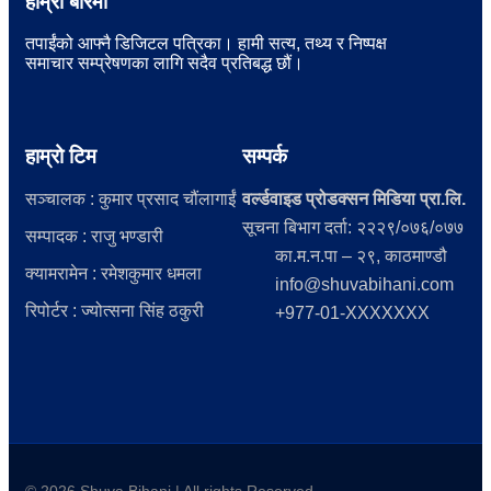
हाम्रो बारेमा
तपाईंको आफ्नै डिजिटल पत्रिका। हामी सत्य, तथ्य र निष्पक्ष
समाचार सम्प्रेषणका लागि सदैव प्रतिबद्ध छौं।
हाम्रो टिम
सम्पर्क
सञ्चालक : कुमार प्रसाद चौंलागाईं
वर्ल्डवाइड प्रोडक्सन मिडिया प्रा.लि.
सूचना बिभाग दर्ता: २२२९/०७६/०७७
सम्पादक : राजु भण्डारी
का.म.न.पा – २९, काठमाण्डौ
क्यामरामेन : रमेशकुमार धमला
info@shuvabihani.com
रिपोर्टर : ज्योत्सना सिंह ठकुरी
+977-01-XXXXXXX
© 2026 Shuva Bihani | All rights Reserved.