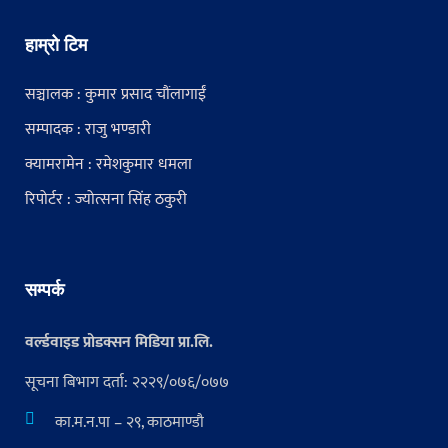
हाम्रो टिम
सञ्चालक : कुमार प्रसाद चौंलागाईं
सम्पादक : राजु भण्डारी
क्यामरामेन : रमेशकुमार धमला
रिपोर्टर : ज्योत्सना सिंह ठकुरी
सम्पर्क
वर्ल्डवाइड प्रोडक्सन मिडिया प्रा.लि.
सूचना बिभाग दर्ता: २२२९/०७६/०७७
का.म.न.पा – २९, काठमाण्डौ