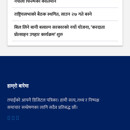
नेपाली फिल्मको कीर्तिमान
राष्ट्रियसभाको बैठक स्थगित, साउन २७ गते बस्ने
बिल लिने बानी बसाल्न सरकारको नयाँ योजना, ‘करदाता
प्रोत्साहन उपहार कार्यक्रम’ शुरु
हाम्रो बारेमा
तपाईंको आफ्नै डिजिटल पत्रिका। हामी सत्य, तथ्य र निष्पक्ष
समाचार सम्प्रेषणका लागि सदैव प्रतिबद्ध छौं।