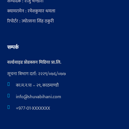
सम्पादक : राजु भण्डारी
क्यामरामेन : रमेशकुमार धमला
रिपोर्टर : ज्योत्सना सिंह ठकुरी
सम्पर्क
वर्ल्डवाइड प्रोडक्सन मिडिया प्रा.लि.
सूचना बिभाग दर्ता: २२२९/०७६/०७७
का.म.न.पा – २९, काठमाण्डौ
info@shuvabihani.com
+977-01-XXXXXXX