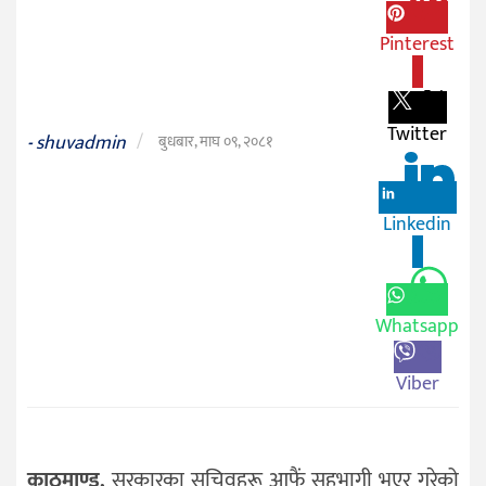
जीवनशैली
Pinterest
दर्शन
0
/
संस्कृति
Twitter
shuvadmin
/
-
बुधबार, माघ ०९, २०८१
विचार
देश
Linkedin
0
राजनीति
Whatsapp
Viber
काठमाण्डू,
सरकारका सचिवहरू आफैं सहभागी भएर गरेको