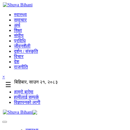
स्वास्थ्य
समाचार
अर्थ
शिक्षा
संघीय
प्रविधि
जीवनशैली
दर्शन / संस्कृति
विचार
देश
राजनीति
×
बिहिबार, साउन २१, २०८३
☰
हाम्रो बारेमा
हामीलाई सम्पर्क
विज्ञापनको लागी