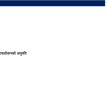
ुनरावलोकनको अनुमति