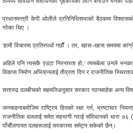
तीमध्ये संविधान संशोधनको गृहकार्यका लागि बनाउने भनेको पह
प्रधानमन्त्री केपी ओलीले प्रतिनिधिसभाको बैठकमा विश्वासको
गरेका थिए ।
‘हामी विचारमा प्रतिस्पर्धा गर्छौं । तर, खास–खास समयमा का
अहिले पनि त्यसकै एउटा निरन्तरता हो,’ त्यसबेला उनले भनका 
विकास निर्माण अभियानलाई तीव्रता दिन र राजनीतिक स्थिरताक
सत्तारुढ दलबीचको सहमतिअनुसार सरकार गठनबाहेक अन्य विषय
जनचाहनाबमोजिम राष्ट्रिय हितको रक्षा गर्न, भ्रष्टाचार नि
राजनीतिक दललाई समेत सहभागी गराई संविधानको धारा ७६ (२) अन
पाँचौंलगायत दलहरूलाई सरकारमा समेट्न सकेको छैन्।