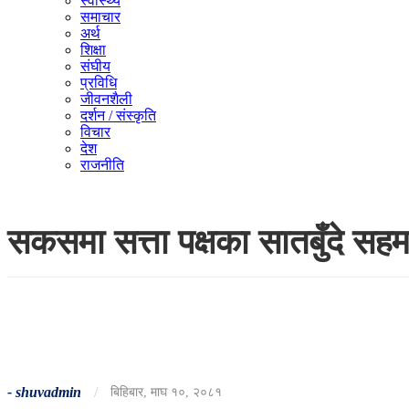
स्वास्थ्य
समाचार
अर्थ
शिक्षा
संघीय
प्रविधि
जीवनशैली
दर्शन / संस्कृति
विचार
देश
राजनीति
सकसमा सत्ता पक्षका सातबुँदे सह
-
shuvadmin
/
बिहिबार, माघ १०, २०८१