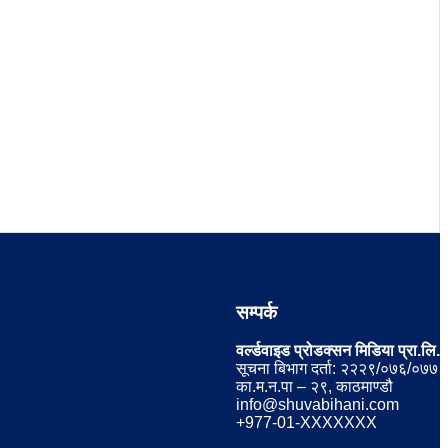
सम्पर्क
वर्ल्डवाइड प्रोडक्सन मिडिया प्रा.लि.
सूचना बिभाग दर्ता: २२२९/०७६/०७७
का.म.न.पा – २९, काठमाण्डौ
info@shuvabihani.com
+977-01-XXXXXXX