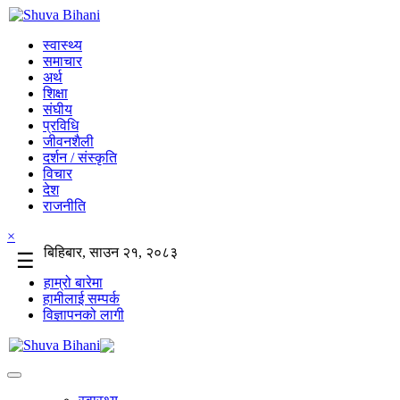
स्वास्थ्य
समाचार
अर्थ
शिक्षा
संघीय
प्रविधि
जीवनशैली
दर्शन / संस्कृति
विचार
देश
राजनीति
×
बिहिबार, साउन २१, २०८३
☰
हाम्रो बारेमा
हामीलाई सम्पर्क
विज्ञापनको लागी