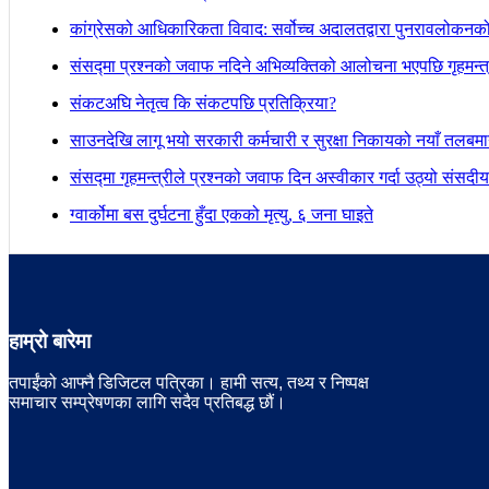
कांग्रेसको आधिकारिकता विवाद: सर्वोच्च अदालतद्वारा पुनरावलोकनक
संसद्मा प्रश्नको जवाफ नदिने अभिव्यक्तिको आलोचना भएपछि गृहमन्त्र
संकटअघि नेतृत्व कि संकटपछि प्रतिक्रिया?
साउनदेखि लागू भयो सरकारी कर्मचारी र सुरक्षा निकायको नयाँ तलबम
संसद्मा गृहमन्त्रीले प्रश्नको जवाफ दिन अस्वीकार गर्दा उठ्यो संस
ग्वार्कोमा बस दुर्घटना हुँदा एकको मृत्यु, ६ जना घाइते
हाम्रो बारेमा
तपाईंको आफ्नै डिजिटल पत्रिका। हामी सत्य, तथ्य र निष्पक्ष
समाचार सम्प्रेषणका लागि सदैव प्रतिबद्ध छौं।