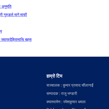
ो अनुमति
ी गुरुङले मागे माफी
ान
दीय जवाफदेहितामाथि बहस
हाम्रो टिम
सञ्चालक : कुमार प्रसाद चौंलागाईं
सम्पादक : राजु भण्डारी
क्यामरामेन : रमेशकुमार धमला