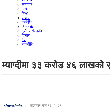
स्वास्थ्य
समाचार
अर्थ
शिक्षा
संघीय
प्रविधि
जीवनशैली
दर्शन / संस्कृति
विचार
देश
राजनीति
म्याग्दीमा ३३ करोड ४६ लाखको सु
-
shuvadmin
/
आइतबार, माघ १३, २०८१