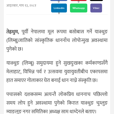
दर्शन
0
0
आइतबार, माघ १३, २०८१
/
Linkedin
Whatsapp
Viber
0
संस्कृति
विचार
तेह्रथुम,
पूर्वी नेपालमा मूल रूपमा बसोबास गर्ने याक्थुङ
देश
(लिम्बू)जातिको सांस्कृतिक धाननाँच लोपोन्मुख अवस्थामा
राजनीति
पुगेको छ।
याक्थुङ (लिम्बू) समुदायमा हुने सुखदुःखका कर्मकाण्डसँगै
मेलाहाट, विभिन्न पर्व र उत्सवमा युवायुवतीबीच एकापसमा
हात समाएर गोलाकार घेरा बनाई धान नाच्ने संस्कृति छ।
पचासको दशकसम्म अत्यन्तै लोकप्रिय धाननाच पछिल्लो
समय लोप हुने अवस्थामा पुगेको किरात याक्थुङ चुम्लुङ
म्याङलुङ नगर समितिका अध्यक्ष साम थाम्देनले बताए।