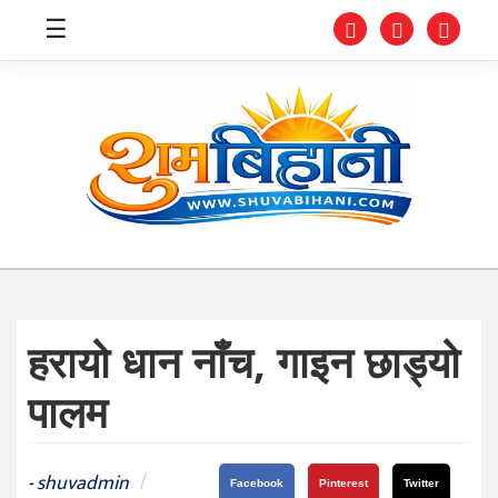
☰
स्वास्थ्य
समाचार
अर्थ
शिक्षा
हरायो धान नाँच, गाइन छाड्यो
संघीय
पालम
प्रविधि
जीवनशैली
shuvadmin
/
-
Facebook
Pinterest
Twitter