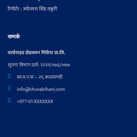
रिपोर्टर : ज्योत्सना सिंह ठकुरी
सम्पर्क
वर्ल्डवाइड प्रोडक्सन मिडिया प्रा.लि.
सूचना बिभाग दर्ता: २२२९/०७६/०७७
का.म.न.पा – २९, काठमाण्डौ
info@shuvabihani.com
+977-01-XXXXXXX