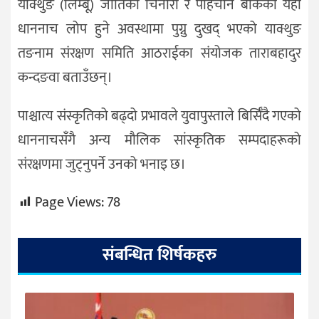
याक्थुङ (लिम्बू) जातिको चिनारी र पहिचान बोकेको यही
धाननाच लोप हुने अवस्थामा पुग्नु दुखद् भएको याक्थुङ
तङनाम संरक्षण समिति आठराईका संयोजक ताराबहादुर
कन्दङवा बताउँछन्।
पाश्चात्य संस्कृतिको बढ्दो प्रभावले युवापुस्ताले बिर्सिँदै गएको
धाननाचसँगै अन्य मौलिक सांस्कृतिक सम्पदाहरूको
संरक्षणमा जुट्नुपर्ने उनको भनाइ छ।
Page Views:
78
संबन्धित शिर्षकहरु