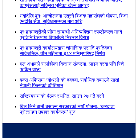
कांग्रेसलाई सक्रिय भूमिका खेल्न आग्रह
भदौदेखि पुनः आन्दोलनमा उत्रने शिक्षक महासंघको घोषणा, शिक्षा
ऐनदेखि सेवा–सुविधासम्मका माग अघि
प्रधानमन्त्रीको सीमा सम्बन्धी अभिव्यक्तिमा स्पष्टीकरण माग्दै
प्रतिनिधिसभामा विपक्षीको निरन्तर विरोध
प्रधानमन्त्री कार्यालयद्वारा चौमासिक प्रगति प्रतिवेदन
सार्वजनिक, तीन महिनामा ३८४ मन्त्रिपरिषद् निर्णय
मल अभावले सर्लाहीका किसान संकटमा, लाइन बस्दा पनि रित्तै
फर्किन बाध्य
बक्स अफिसमा ‘गौंथली’को दबदबा, सर्वाधिक कमाउने सातौं
नेपाली फिल्मको कीर्तिमान
राष्ट्रियसभाको बैठक स्थगित, साउन २७ गते बस्ने
बिल लिने बानी बसाल्न सरकारको नयाँ योजना, ‘करदाता
प्रोत्साहन उपहार कार्यक्रम’ शुरु