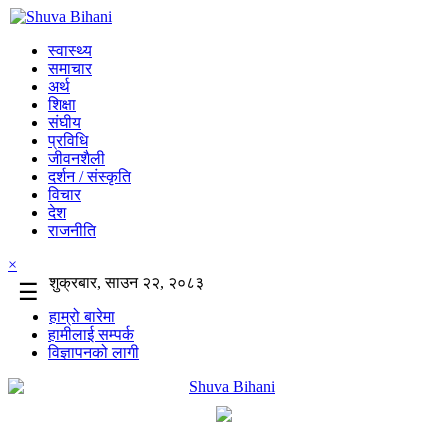
स्वास्थ्य
समाचार
अर्थ
शिक्षा
संघीय
प्रविधि
जीवनशैली
दर्शन / संस्कृति
विचार
देश
राजनीति
×
शुक्रबार, साउन २२, २०८३
☰
हाम्रो बारेमा
हामीलाई सम्पर्क
विज्ञापनको लागी