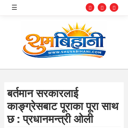
☰
स्वास्थ्य
समाचार
अर्थ
शिक्षा
बर्तमान सरकारलाई
संघीय
काङ्ग्रेसबाट पूराका पूरा साथ
प्रविधि
छ : प्रधानमन्त्री ओली
जीवनशैली