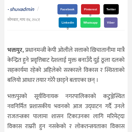
दर्शन
shuvadmin
/
-
/
Facebook
Pinterest
Twitter
0
0
संस्कृति
सोमबार, माघ १४, २०८१
Linkedin
Whatsapp
Viber
विचार
0
देश
भक्तपुर,
प्रधानमन्त्री केपी ओलीले सत्ताको खिचातानीमा मात्रै
राजनीति
केन्द्रित हुने प्रवृत्तिबाट देशलाई मुक्त बनाउँदै दुई ठूला दलको
सहकार्यमा रहेको अहिलेको सरकारले विकास र स्थिरताको
बलियो आधार तयार गरेरै छाड्ने बताएका छन् ।
भक्तपुरको सूर्यविनायक नगरपालिकाको कटुञ्जेस्थित
नवनिर्मित प्रशासकीय भवनको आज उद्घाटन गर्दै उनले
राजतन्त्रका पालामा शासन टिकाउनका लागि मरिमेट्दा
विकास राम्ररी हुन नसकेको र लोकतन्त्रयताका विकास