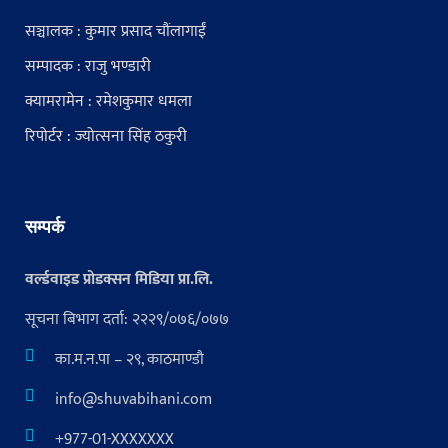
सञ्चालक : कुमार प्रसाद चौंलागाईं
सम्पादक : राजु भण्डारी
क्यामरामेन : रमेशकुमार धमला
रिपोर्टर : ज्योत्सना सिंह ठकुरी
सम्पर्क
वर्ल्डवाइड प्रोडक्सन मिडिया प्रा.लि.
सूचना बिभाग दर्ता: २२२९/०७६/०७७
का.म.न.पा – २९, काठमाण्डौ
info@shuvabihani.com
+977-01-XXXXXXX