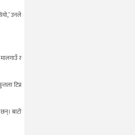
ियो,’ उनले
 मालगाउँ र
्तला टिप्न
 छन्। बाटो