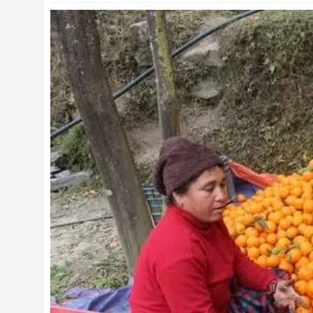
संस्कृति
विचार
देश
राजनीति