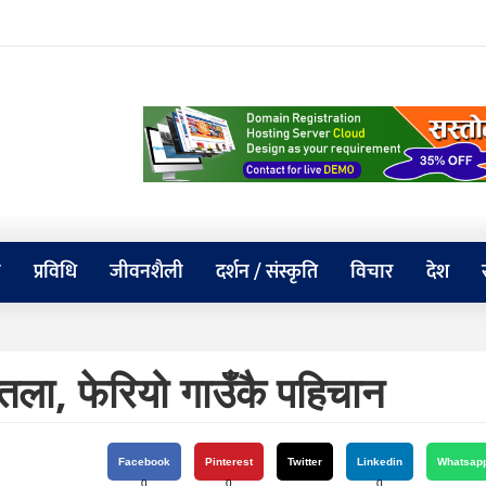
य
प्रविधि
जीवनशैली
दर्शन / संस्कृति
विचार
देश
ुन्तला, फेरियो गाउँकै पहिचान
Facebook
Pinterest
Twitter
Linkedin
Whatsap
0
0
0