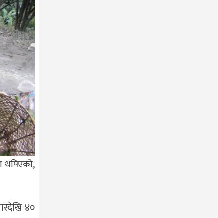
वा थपिएको,
चारदेखि ४०