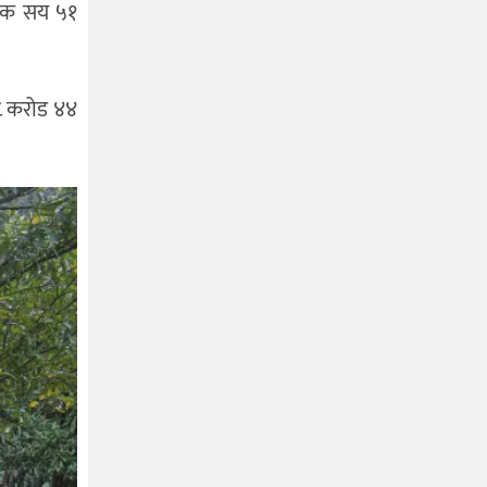
 एक सय ५१
१८ करोड ४४