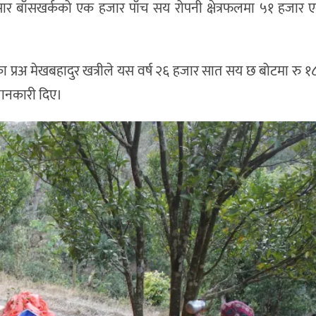
सार बाँसखर्कको एक हजार पाँच सय रोपनी क्षेत्रफलमा ५१ हजार
विका प्रअ मेखबहादुर खत्रीले यस वर्ष २६ हजार सात सय छ बोटमा रु 
जानकारी दिए।