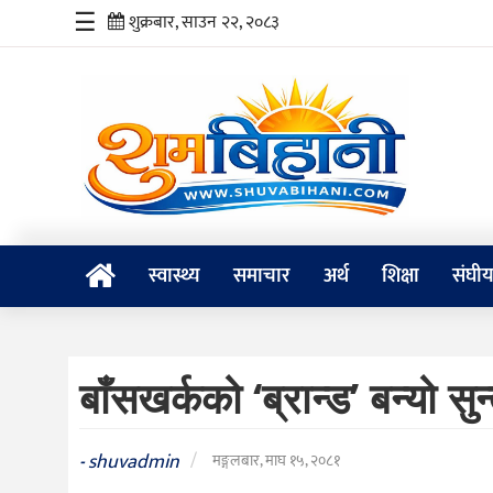
☰
शुक्रबार, साउन २२, २०८३
स्वास्थ्य
समाचार
अर्थ
शिक्षा
स्वास्थ्य
समाचार
अर्थ
शिक्षा
संघी
संघीय
प्रविधि
बाँसखर्कको ‘ब्रान्ड’ बन्यो स
जीवनशैली
दर्शन
shuvadmin
/
-
मङ्गलबार, माघ १५, २०८१
/