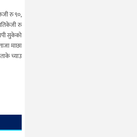
केजी रु ९०,
्रतिकेजी रु
ापी सुकेको
, ताजा माछा
िताके च्याउ