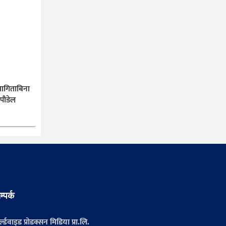
ागिताबिना
 पौडेल
म्पर्क
्ल्डवाइड प्रोडक्सन मिडिया प्रा.लि.