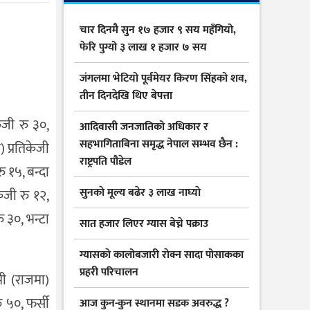
चार दिनमै सुन १७ हजार ९ सय महँगियो,
फेरि पुग्यो ३ लाख १ हजार ७ सय
जंगलमा भेटियो पूर्वमेयर किरण सिंहको शव,
तीन दिनदेखि थिए बेपत्ता
ेजी रु ३०,
आदिवासी जनजातिको अधिकार र
सहभागिताबिना समृद्ध नेपाल सम्भव छैन :
) प्रतिकेजी
राष्ट्रपति पौडेल
ु १५, बन्दा
सुनकाे मूल्य बढेर ३ लाख नाघ्याे
ेजी रु १२,
ु ३०, भन्टा
सात हजार लिएर ग्यास बेच्ने पक्राउ
ग्यासकाे कालोबजारी राेक्न सादा पोसाकका
प्रहरी परिचालन
मी (राजमा)
ु ५०, फर्सी
आज कुन-कुन स्थानमा सडक अवरुद्ध ?