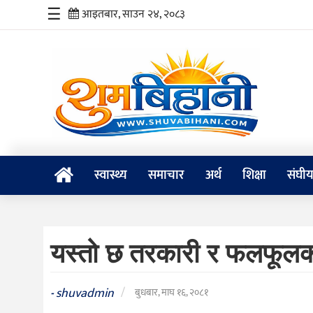
☰
आइतबार, साउन २४, २०८३
स्वास्थ्य
समाचार
अर्थ
शिक्षा
स्वास्थ्य
समाचार
अर्थ
शिक्षा
संघी
संघीय
प्रविधि
यस्तो छ तरकारी र फलफूलक
जीवनशैली
दर्शन
shuvadmin
/
-
बुधबार, माघ १६, २०८१
/