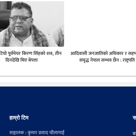
टियो पूर्वमेयर किरण सिंहको शव, तीन
आदिवासी जनजातिको अधिकार र सहभ
दिनदेखि थिए बेपत्ता
समृद्ध नेपाल सम्भव छैन : राष्ट्रपति
हाम्रो टिम
स
सञ्चालक : कुमार प्रसाद चौंलागाईं
वर