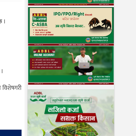
छ ।
 ।
नि विशेषगरी