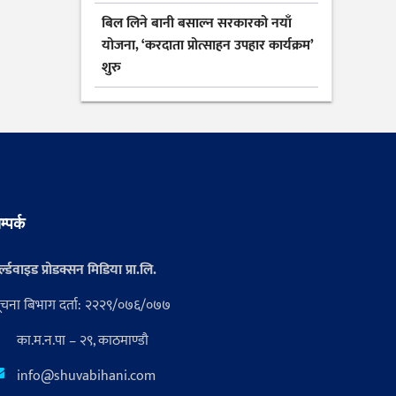
बिल लिने बानी बसाल्न सरकारको नयाँ
योजना, ‘करदाता प्रोत्साहन उपहार कार्यक्रम’
शुरु
म्पर्क
्ल्डवाइड प्रोडक्सन मिडिया प्रा.लि.
ूचना बिभाग दर्ता: २२२९/०७६/०७७
का.म.न.पा – २९, काठमाण्डौ
info@shuvabihani.com