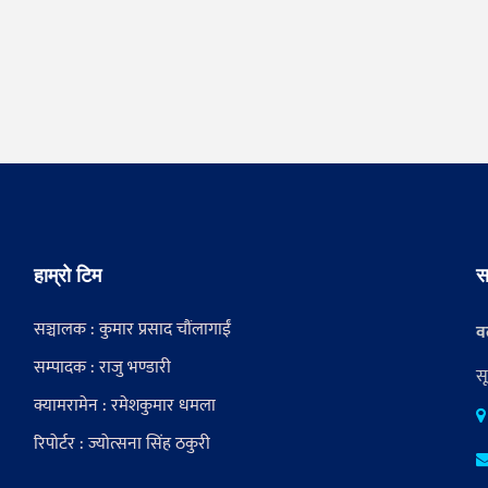
हाम्रो टिम
स
सञ्चालक : कुमार प्रसाद चौंलागाईं
वर
सम्पादक : राजु भण्डारी
स
क्यामरामेन : रमेशकुमार धमला
रिपोर्टर : ज्योत्सना सिंह ठकुरी