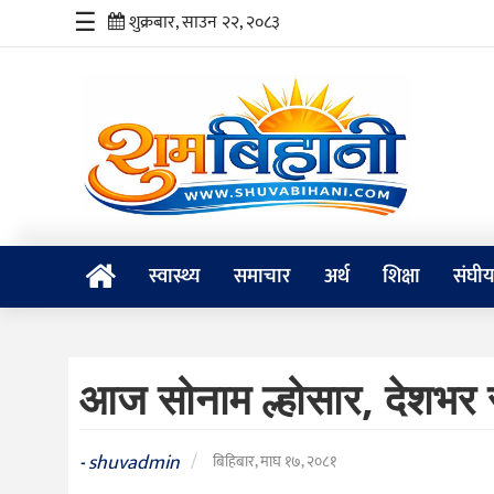
☰
शुक्रबार, साउन २२, २०८३
स्वास्थ्य
समाचार
अर्थ
शिक्षा
स्वास्थ्य
समाचार
अर्थ
शिक्षा
संघी
संघीय
प्रविधि
आज सोनाम ल्होसार, देशभर 
जीवनशैली
दर्शन
shuvadmin
/
-
बिहिबार, माघ १७, २०८१
/