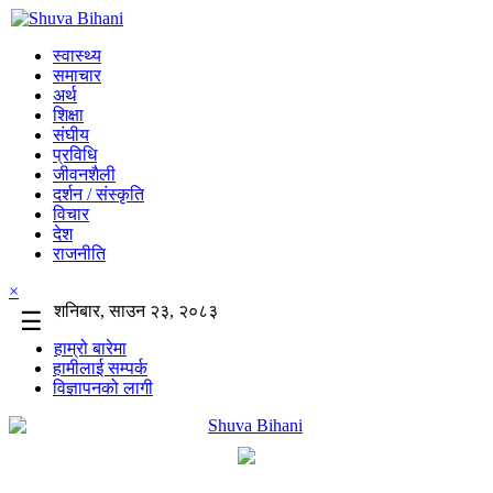
स्वास्थ्य
समाचार
अर्थ
शिक्षा
संघीय
प्रविधि
जीवनशैली
दर्शन / संस्कृति
विचार
देश
राजनीति
×
शनिबार, साउन २३, २०८३
☰
हाम्रो बारेमा
हामीलाई सम्पर्क
विज्ञापनको लागी