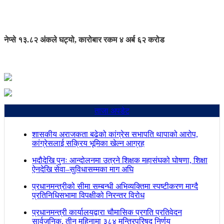
नेप्से १३.८२ अंकले घट्यो, कारोबार रकम ४ अर्ब ६२ करोड
ताजा अपडेट
शासकीय अराजकता बढेको कांग्रेस सभापति थापाको आरोप,
कांग्रेसलाई सक्रिय भूमिका खेल्न आग्रह
भदौदेखि पुनः आन्दोलनमा उत्रने शिक्षक महासंघको घोषणा, शिक्षा
ऐनदेखि सेवा–सुविधासम्मका माग अघि
प्रधानमन्त्रीको सीमा सम्बन्धी अभिव्यक्तिमा स्पष्टीकरण माग्दै
प्रतिनिधिसभामा विपक्षीको निरन्तर विरोध
प्रधानमन्त्री कार्यालयद्वारा चौमासिक प्रगति प्रतिवेदन
सार्वजनिक, तीन महिनामा ३८४ मन्त्रिपरिषद् निर्णय