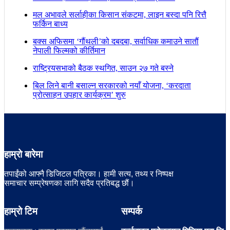
मल अभावले सर्लाहीका किसान संकटमा, लाइन बस्दा पनि रित्तै
फर्किन बाध्य
बक्स अफिसमा ‘गौंथली’को दबदबा, सर्वाधिक कमाउने सातौं
नेपाली फिल्मको कीर्तिमान
राष्ट्रियसभाको बैठक स्थगित, साउन २७ गते बस्ने
बिल लिने बानी बसाल्न सरकारको नयाँ योजना, ‘करदाता
प्रोत्साहन उपहार कार्यक्रम’ शुरु
हाम्रो बारेमा
तपाईंको आफ्नै डिजिटल पत्रिका। हामी सत्य, तथ्य र निष्पक्ष
समाचार सम्प्रेषणका लागि सदैव प्रतिबद्ध छौं।
हाम्रो टिम
सम्पर्क