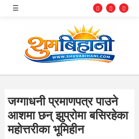
☰
स्वास्थ्य
समाचार
अर्थ
शिक्षा
जग्गाधनी प्रमाणपत्र पाउने
संघीय
आशमा छन् झुप्रोमा बसिरहेका
प्रविधि
महोत्तरीका भूमिहीन
जीवनशैली