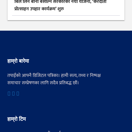
बिल लिने बानी बसाल्न सरकारको नयाँ योजना, ‘करदाता
प्रोत्साहन उपहार कार्यक्रम’ शुरु
हाम्रो बारेमा
तपाईंको आफ्नै डिजिटल पत्रिका। हामी सत्य, तथ्य र निष्पक्ष
समाचार सम्प्रेषणका लागि सदैव प्रतिबद्ध छौं।
हाम्रो टिम