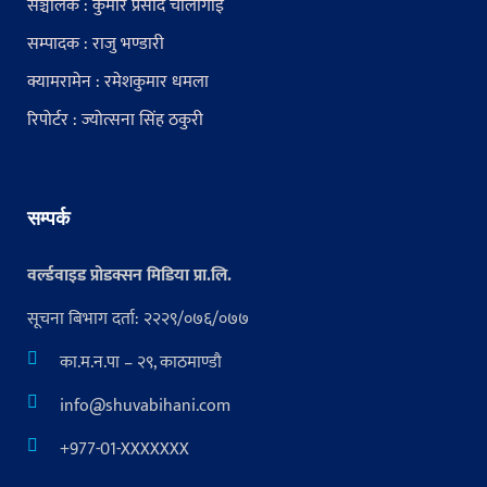
सञ्चालक : कुमार प्रसाद चौंलागाईं
सम्पादक : राजु भण्डारी
क्यामरामेन : रमेशकुमार धमला
रिपोर्टर : ज्योत्सना सिंह ठकुरी
सम्पर्क
वर्ल्डवाइड प्रोडक्सन मिडिया प्रा.लि.
सूचना बिभाग दर्ता: २२२९/०७६/०७७
का.म.न.पा – २९, काठमाण्डौ
info@shuvabihani.com
+977-01-XXXXXXX