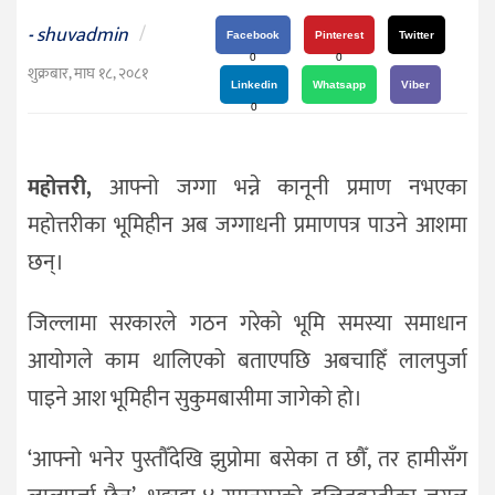
दर्शन
shuvadmin
/
-
/
Facebook
Pinterest
Twitter
0
0
संस्कृति
शुक्रबार, माघ १८, २०८१
Linkedin
Whatsapp
Viber
विचार
0
देश
महोत्तरी,
आफ्नो जग्गा भन्ने कानूनी प्रमाण नभएका
राजनीति
महोत्तरीका भूमिहीन अब जग्गाधनी प्रमाणपत्र पाउने आशमा
छन्।
जिल्लामा सरकारले गठन गरेको भूमि समस्या समाधान
आयोगले काम थालिएको बताएपछि अबचाहिँ लालपुर्जा
पाइने आश भूमिहीन सुकुमबासीमा जागेको हो।
‘आफ्नो भनेर पुस्तौँदेखि झुप्रोमा बसेका त छौँ, तर हामीसँग