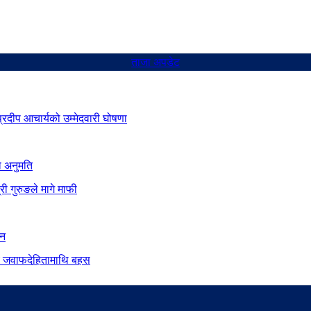
ताजा अपडेट
 प्रदीप आचार्यको उम्मेदवारी घोषणा
ो अनुमति
ी गुरुङले मागे माफी
ान
दीय जवाफदेहितामाथि बहस