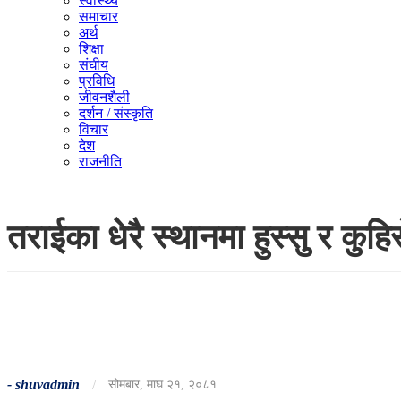
स्वास्थ्य
समाचार
अर्थ
शिक्षा
संघीय
प्रविधि
जीवनशैली
दर्शन / संस्कृति
विचार
देश
राजनीति
तराईका धेरै स्थानमा हुस्सु र कुह
-
shuvadmin
/
सोमबार, माघ २१, २०८१