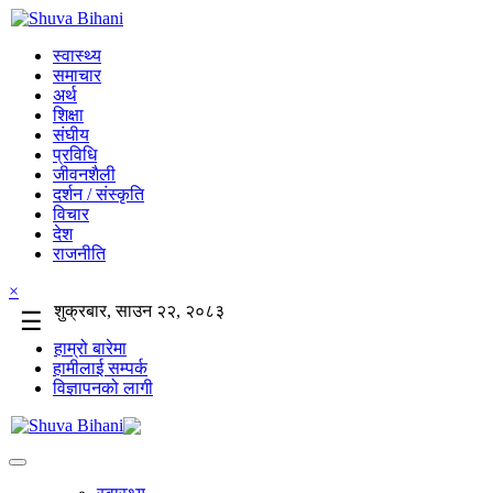
स्वास्थ्य
समाचार
अर्थ
शिक्षा
संघीय
प्रविधि
जीवनशैली
दर्शन / संस्कृति
विचार
देश
राजनीति
×
शुक्रबार, साउन २२, २०८३
☰
हाम्रो बारेमा
हामीलाई सम्पर्क
विज्ञापनको लागी