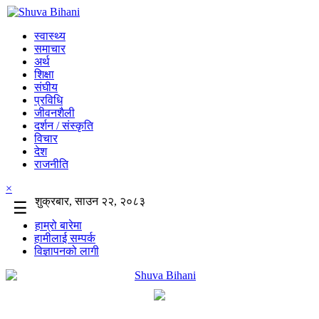
स्वास्थ्य
समाचार
अर्थ
शिक्षा
संघीय
प्रविधि
जीवनशैली
दर्शन / संस्कृति
विचार
देश
राजनीति
×
शुक्रबार, साउन २२, २०८३
☰
हाम्रो बारेमा
हामीलाई सम्पर्क
विज्ञापनको लागी