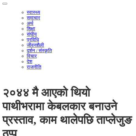
स्वास्थ्य
समाचार
अर्थ
शिक्षा
संघीय
प्रविधि
जीवनशैली
दर्शन / संस्कृति
विचार
देश
राजनीति
२०४४ मै आएको थियो
पाथीभरामा केबलकार बनाउने
प्रस्ताव, काम थालेपछि ताप्लेजुङ
ठप्प