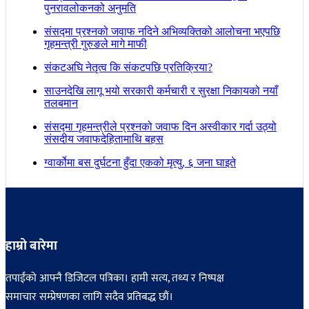
पुनरावलोकनको अनुमति
संसद्मा प्रश्नको जवाफ नदिने अभिव्यक्तिको आलोचना भएपछि
गृहमन्त्री गुरुङले मागे माफी
संकटअघि नेतृत्व कि संकटपछि प्रतिक्रिया?
साउनदेखि लागू भयो सरकारी कर्मचारी र सुरक्षा निकायको नयाँ
तलबमान
संसद्मा गृहमन्त्रीले प्रश्नको जवाफ दिन अस्वीकार गर्दा उठ्यो
संसदीय जवाफदेहितामाथि बहस
ग्वार्कोमा बस दुर्घटना हुँदा एकको मृत्यु, ६ जना घाइते
हाम्रो बारेमा
तपाईंको आफ्नै डिजिटल पत्रिका। हामी सत्य, तथ्य र निष्पक्ष
समाचार सम्प्रेषणका लागि सदैव प्रतिबद्ध छौं।