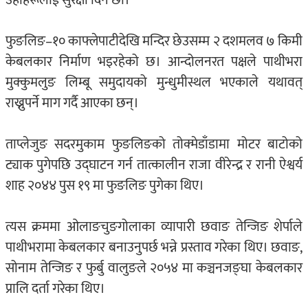
उहाँहरूलाई सुरक्षा दिने छौँ।’
फुङलिङ–१० काफ्लेपाटीदेखि मन्दिर छेउसम्म २ दशमलव ७ किमी
केबलकार निर्माण भइरहेको छ। आन्दोलनरत पक्षले पाथीभरा
मुक्कुमलुङ लिम्बू समुदायको मुन्धुमीस्थल भएकाले यथावत्
राख्नुपर्ने माग गर्दै आएका छन्।
ताप्लेजुङ सदरमुकाम फुङलिङको तोक्मेडाँडामा मोटर बाटोको
ट्याक पुगेपछि उद्घाटन गर्न तात्कालीन राजा वीरेन्द्र र रानी ऐश्वर्य
शाह २०४४ पुस १९ मा फुङलिङ पुगेका थिए।
त्यस क्रममा ओलाङचुङगोलाका व्यापारी छवाङ तेन्जिङ शेर्पाले
पाथीभरामा केबलकार बनाउनुपर्छ भन्ने प्रस्ताव गरेका थिए। छवाङ,
सोनाम तेन्जिङ र फुर्बु वालुङले २०५४ मा कञ्चनजङ्घा केबलकार
प्रालि दर्ता गरेका थिए।