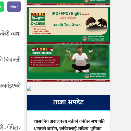
p
Viber
केरी व्यथा
ो बिचल्ली
 फर्काइएको
ताजा अपडेट
शासकीय अराजकता बढेको कांग्रेस सभापति
री–गोपेटार
थापाको आरोप, कांग्रेसलाई सक्रिय भूमिका