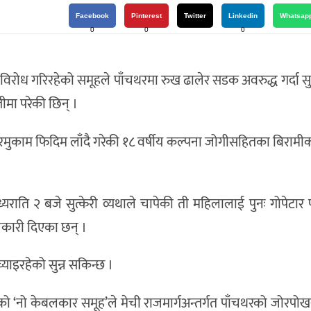
Facebook
Pinterest
Twitter
Linkedin
Whatsap
0
0
0
रोध गरिरहेको समूहले पाँचथरमा रुख ढालेर सडक अवरुद्ध गर्दा सुत्
ीमा परेकी छिन् ।
काम फिदिम लाँदै गरेकी १८ वर्षीय कल्पना जोगीसहितका बिरामीक
यराति २ बजे सुत्केरी व्यथाले चापेकी ती महिलालाई पुनः गोपेटार
ानकारी दिएका छन् ।
याइरहेको सुन्न सकिन्छ ।
ो ‘नो केबलकार समूह’ले मेची राजमार्गअन्तर्गत पाँचथरको जोरपोख