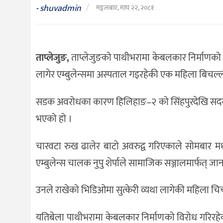
संस्कृति
shuvadmin
/
-
मङ्गलबार, माघ २२, २०८१
विचार
देश
ताप्लेजुङ,
ताप्लेजुङको पाथीभरामा केबलकार निर्माणको वि
राजनीति
लागेर एम्बुलेन्समा अस्पताल गइरहेकी एक महिला बिचल्ल
सडक अवरोधका कारण हिलिहाङ–२ को सिंहपुरदेखि सदरमु
भएको हो ।
चारवटा रुख ढालेर बाटो अवरुद्व गरिएकाले सोमबार मध्
एम्बुलेन्स चालक नुपु शेर्पाले सामाजिक सञ्जालमार्फत् ज
उनले राखेको भिडिओमा सुत्केरी व्यथा लागेकी महिला चिच्
यतिबेला पाथीभरामा केबलकार निर्माणको विरोध गरिरहेक