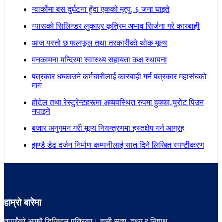
ग्वार्कोमा बस दुर्घटना हुँदा एकको मृत्यु, ६ जना घाइते
ग्यासकाे सिलिन्डर लुकाएर कृत्रिम अभाव सिर्जना गरे कारबाही
आज यस्ताे छ फलफूल तथा तरकारीकाे थोक मूल्य
मनकामना मन्दिरमा स्वास्थ्य सहायता कक्ष स्थापना
पत्रकार धम्काउने कर्मचारीलाई कारबाही गर्न पत्रकार महासंघको
माग
होटेल तथा रेस्टुरेन्टहरूमा अव्यवस्थित रुपमा हुक्का,चुरोट पिउन
नपाइने
बजार अनुगमन गरी मूल्य नियन्त्रणमा हस्तक्षेप गर्न आग्रह
झण्डै डेढ दर्जन निर्माण कम्पनीलाई सात दिने लिखित स्पष्टीकरण
हाम्रो बारेमा
तपाईंको आफ्नै डिजिटल पत्रिका। हामी सत्य, तथ्य र निष्पक्ष