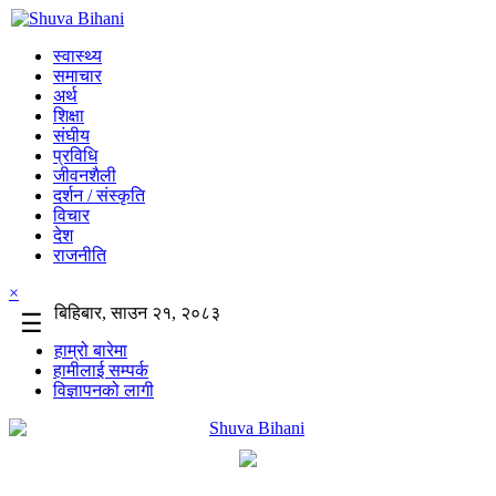
स्वास्थ्य
समाचार
अर्थ
शिक्षा
संघीय
प्रविधि
जीवनशैली
दर्शन / संस्कृति
विचार
देश
राजनीति
×
बिहिबार, साउन २१, २०८३
☰
हाम्रो बारेमा
हामीलाई सम्पर्क
विज्ञापनको लागी