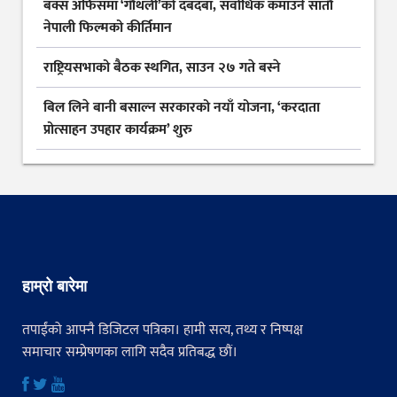
बक्स अफिसमा ‘गौंथली’को दबदबा, सर्वाधिक कमाउने सातौं
नेपाली फिल्मको कीर्तिमान
राष्ट्रियसभाको बैठक स्थगित, साउन २७ गते बस्ने
बिल लिने बानी बसाल्न सरकारको नयाँ योजना, ‘करदाता
प्रोत्साहन उपहार कार्यक्रम’ शुरु
हाम्रो बारेमा
तपाईंको आफ्नै डिजिटल पत्रिका। हामी सत्य, तथ्य र निष्पक्ष
समाचार सम्प्रेषणका लागि सदैव प्रतिबद्ध छौं।