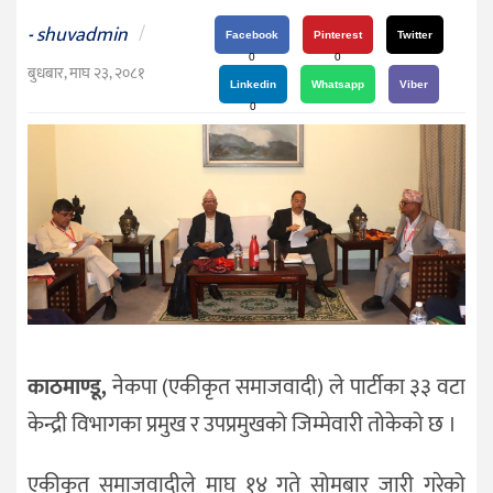
दर्शन
shuvadmin
/
-
/
Facebook
Pinterest
Twitter
0
0
संस्कृति
बुधबार, माघ २३, २०८१
Linkedin
Whatsapp
Viber
विचार
0
देश
राजनीति
काठमाण्डू,
नेकपा (एकीकृत समाजवादी) ले पार्टीका ३३ वटा
केन्द्री विभागका प्रमुख र उपप्रमुखको जिम्मेवारी तोकेको छ ।
एकीकृत समाजवादीले माघ १४ गते सोमबार जारी गरेको