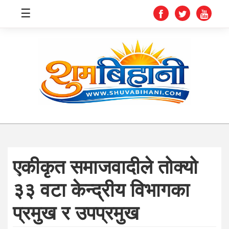
☰
स्वास्थ्य
समाचार
अर्थ
शिक्षा
एकीकृत समाजवादीले तोक्यो
संघीय
३३ वटा केन्द्रीय विभागका
प्रविधि
प्रमुख र उपप्रमुख
जीवनशैली