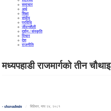
स्वास्थ्य
समाचार
अर्थ
शिक्षा
संघीय
प्रविधि
जीवनशैली
दर्शन / संस्कृति
विचार
देश
राजनीति
मध्यपहाडी राजमार्गको तीन चौथाइ
-
shuvadmin
/
बिहिबार, माघ २४, २०८१