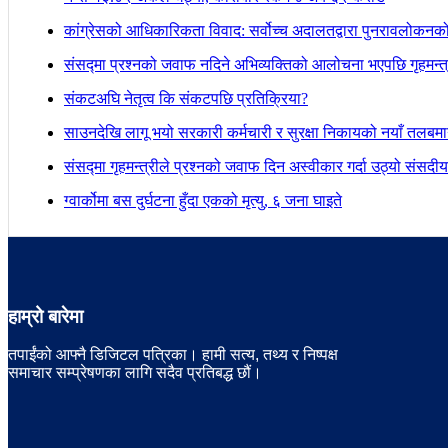
कांग्रेसको आधिकारिकता विवाद: सर्वोच्च अदालतद्वारा पुनरावलोकनक
संसद्मा प्रश्नको जवाफ नदिने अभिव्यक्तिको आलोचना भएपछि गृहमन्त्र
संकटअघि नेतृत्व कि संकटपछि प्रतिक्रिया?
साउनदेखि लागू भयो सरकारी कर्मचारी र सुरक्षा निकायको नयाँ तलबम
संसद्मा गृहमन्त्रीले प्रश्नको जवाफ दिन अस्वीकार गर्दा उठ्यो संस
ग्वार्कोमा बस दुर्घटना हुँदा एकको मृत्यु, ६ जना घाइते
हाम्रो बारेमा
तपाईंको आफ्नै डिजिटल पत्रिका। हामी सत्य, तथ्य र निष्पक्ष
समाचार सम्प्रेषणका लागि सदैव प्रतिबद्ध छौं।