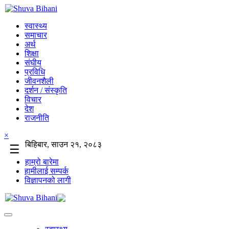
स्वास्थ्य
समाचार
अर्थ
शिक्षा
संघीय
प्रविधि
जीवनशैली
दर्शन / संस्कृति
विचार
देश
राजनीति
×
बिहिबार, साउन २१, २०८३
☰
हाम्रो बारेमा
हामीलाई सम्पर्क
विज्ञापनको लागी