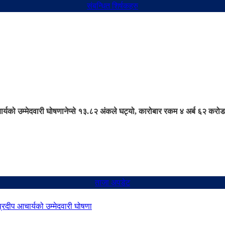
संबन्धित शिर्षकहरु
ार्यको उम्मेदवारी घोषणा
नेप्से १३.८२ अंकले घट्यो, कारोबार रकम ४ अर्ब ६२ करोड
ताजा अपडेट
 प्रदीप आचार्यको उम्मेदवारी घोषणा