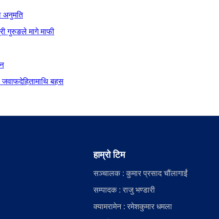
ो अनुमति
ी गुरुङले मागे माफी
ान
दीय जवाफदेहितामाथि बहस
हाम्रो टिम
सञ्चालक : कुमार प्रसाद चौंलागाईं
सम्पादक : राजु भण्डारी
क्यामरामेन : रमेशकुमार धमला