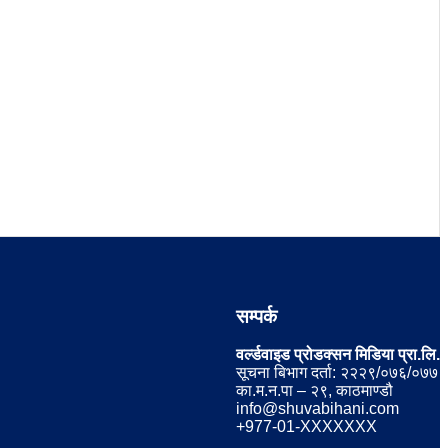
सम्पर्क
वर्ल्डवाइड प्रोडक्सन मिडिया प्रा.लि.
सूचना बिभाग दर्ता: २२२९/०७६/०७७
का.म.न.पा – २९, काठमाण्डौ
info@shuvabihani.com
+977-01-XXXXXXX