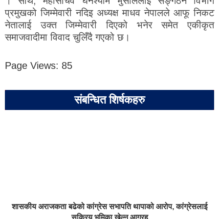
। साथै, महासचिव घनश्याम भुसाललाई सङ्गठन विभाग
प्रमुखको जिम्मेवारी नदिइ अध्यक्ष माधव नेपालले आफू निकट
नेतालाई उक्त जिम्मेवारी दिएको भनेर समेत एकीकृत
समाजवादीमा विवाद चुलिँदै गएको छ।
Page Views:
85
संबन्धित शिर्षकहरु
शासकीय अराजकता बढेको कांग्रेस सभापति थापाको आरोप, कांग्रेसलाई
सक्रिय भूमिका खेल्न आग्रह