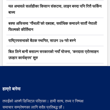
मल अभावले सर्लाहीका किसान संकटमा, लाइन बस्दा पनि रित्तै फर्किन
बाध्य
बक्स अफिसमा ‘गौंथली’को दबदबा, सर्वाधिक कमाउने सातौं नेपाली
फिल्मको कीर्तिमान
राष्ट्रियसभाको बैठक स्थगित, साउन २७ गते बस्ने
बिल लिने बानी बसाल्न सरकारको नयाँ योजना, ‘करदाता प्रोत्साहन
उपहार कार्यक्रम’ शुरु
हाम्रो बारेमा
तपाईंको आफ्नै डिजिटल पत्रिका। हामी सत्य, तथ्य र निष्पक्ष
समाचार सम्प्रेषणका लागि सदैव प्रतिबद्ध छौं।