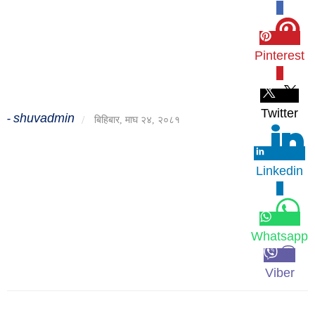
0
जीवनशैली
दर्शन
Pinterest
/
0
संस्कृति
विचार
Twitter
shuvadmin
-
/
बिहिबार, माघ २४, २०८१
देश
राजनीति
Linkedin
0
Whatsapp
Viber