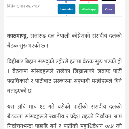
दर्शन
0
0
बिहिबार, माघ २४, २०८१
/
Linkedin
Whatsapp
Viber
0
संस्कृति
विचार
काठमाण्डू,
सत्तारुढ दल नेपाली काँग्रेसको संसदीय दलको
देश
बैठक सुरु भएको छ ।
राजनीति
बिहीबार बिहान संसद्को ल्होत्से हलमा बैठक सुरु भएको हो
। बैठकमा सांसदहरूले राखेका जिज्ञासाको जवाफ पार्टी
पदाधिकारी र पार्टीबाट सरकारमा सहभागी मन्त्रीहरूले दिने
बताइएको छ ।
यस अघि माघ १८ गते बसेको पार्टीको संसदीय दलको
बैठकमा सांसदहरूले स्थानीय र प्रदेश तहको निर्वाचन आम
निर्वाचनभन्दा पछाडि गर्न र पार्टीको महाधिवेशन ०८४ को