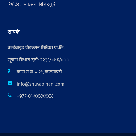
रिपोर्टर : ज्योत्सना सिंह ठकुरी
सम्पर्क
वर्ल्डवाइड प्रोडक्सन मिडिया प्रा.लि.
सूचना बिभाग दर्ता: २२२९/०७६/०७७
का.म.न.पा – २९, काठमाण्डौ
info@shuvabihani.com
+977-01-XXXXXXX