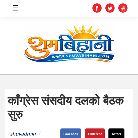
☰
स्वास्थ्य
समाचार
अर्थ
शिक्षा
काँग्रेस संसदीय दलको बैठक
संघीय
सुरु
प्रविधि
जीवनशैली
shuvadmin
/
-
Facebook
Pinterest
Twitter