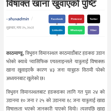
विषाक्त खाना खुवाएको पुष्टि
दर्शन
/
संस्कृति
shuvadmin
/
-
Facebook
Pinterest
Twitter
विचार
0
0
शुक्रबार, माघ २५, २०८१
Linkedin
Whatsapp
Viber
देश
0
राजनीति
काठमाण्डू,
त्रिभुवन विमानस्थल काठमाडौंबाट हङकङ उडान
भरेको क्याथे प्यासिफिक एयरलाइन्सले यात्रुलाई विषाक्क्त
खाना खुवाइएकै कारण ४३ जना यात्रुहरु विरामी परेको
अध्ययनबाट खुलेको छ।
त्रिभुवन विमानस्थलबाट हङकङका लागि गत पुस २४ को
उडानमा १० जना र २५ को उडानमा १८ जना यात्रुलाई खाद्य
विषाक्तता भएको जानकारी पाएको थियो। त्यसपछि खाद्य