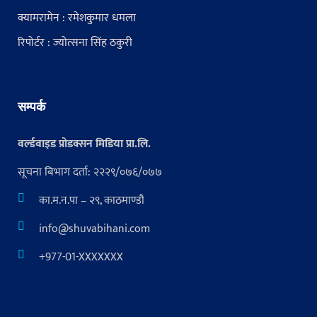
क्यामरामेन : रमेशकुमार धमला
रिपोर्टर : ज्योत्सना सिंह ठकुरी
सम्पर्क
वर्ल्डवाइड प्रोडक्सन मिडिया प्रा.लि.
सूचना बिभाग दर्ता: २२२९/०७६/०७७
का.म.न.पा – २९, काठमाण्डौ
info@shuvabihani.com
+977-01-XXXXXXX