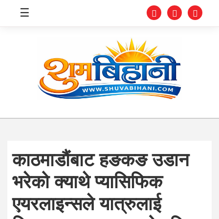
☰
स्वास्थ्य
समाचार
अर्थ
शिक्षा
काठमाडौंबाट हङकङ उडान
संघीय
भरेको क्याथे प्यासिफिक
प्रविधि
एयरलाइन्सले यात्रुलाई
जीवनशैली