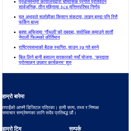
प्रधानमन्त्री कार्यालयद्वारा चौमासिक प्रगति प्रतिवेदन
सार्वजनिक, तीन महिनामा ३८४ मन्त्रिपरिषद् निर्णय
मल अभावले सर्लाहीका किसान संकटमा, लाइन बस्दा पनि रित्तै
फर्किन बाध्य
बक्स अफिसमा ‘गौंथली’को दबदबा, सर्वाधिक कमाउने सातौं
नेपाली फिल्मको कीर्तिमान
राष्ट्रियसभाको बैठक स्थगित, साउन २७ गते बस्ने
बिल लिने बानी बसाल्न सरकारको नयाँ योजना, ‘करदाता
प्रोत्साहन उपहार कार्यक्रम’ शुरु
हाम्रो बारेमा
तपाईंको आफ्नै डिजिटल पत्रिका। हामी सत्य, तथ्य र निष्पक्ष
समाचार सम्प्रेषणका लागि सदैव प्रतिबद्ध छौं।
हाम्रो टिम
सम्पर्क