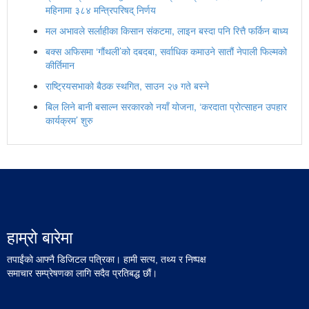
महिनामा ३८४ मन्त्रिपरिषद् निर्णय
मल अभावले सर्लाहीका किसान संकटमा, लाइन बस्दा पनि रित्तै फर्किन बाध्य
बक्स अफिसमा ‘गौंथली’को दबदबा, सर्वाधिक कमाउने सातौं नेपाली फिल्मको
कीर्तिमान
राष्ट्रियसभाको बैठक स्थगित, साउन २७ गते बस्ने
बिल लिने बानी बसाल्न सरकारको नयाँ योजना, ‘करदाता प्रोत्साहन उपहार
कार्यक्रम’ शुरु
हाम्रो बारेमा
तपाईंको आफ्नै डिजिटल पत्रिका। हामी सत्य, तथ्य र निष्पक्ष
समाचार सम्प्रेषणका लागि सदैव प्रतिबद्ध छौं।