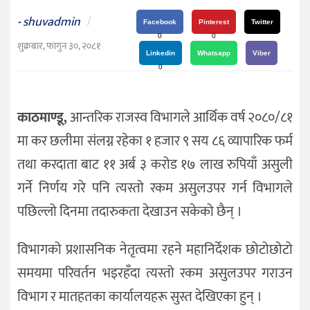
दर्शन
shuvadmin
/
-
/
Facebook
Pinterest
Twitter
0
0
संस्कृति
शुक्रबार, फागुन ३०, २०८१
Linkedin
Whatsapp
Viber
विचार
0
देश
काठमाण्डू,
आन्तरिक राजस्व विभागले आर्थिक वर्ष २०८०/८१
राजनीति
मा कर छलीमा संलग्न रहेका १ हजार ९ सय ८६ व्यापारिक फर्म
तथा करदाता बाट ११ अर्ब ३ करोड १७ लाख रुपियाँ असुली
गर्ने निर्णय गरे पनि त्यस्तो रकम असुलउपर गर्न विभागले
पछिल्लो दिनमा तदारुकता देखाउन सकेको छैन् ।
विभागको प्रशासनिक नेतृत्वमा रहने महानिर्देशक छोटोछोटो
समयमा परिवर्तन भइरहँदा त्यस्तो रकम असुलउपर गराउन
विभाग र मातहतका कार्यालयहरू सुस्त देखिएका हुन् ।