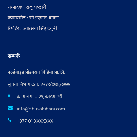
सम्पादक : राजु भण्डारी
क्यामरामेन : रमेशकुमार धमला
रिपोर्टर : ज्योत्सना सिंह ठकुरी
सम्पर्क
वर्ल्डवाइड प्रोडक्सन मिडिया प्रा.लि.
सूचना बिभाग दर्ता: २२२९/०७६/०७७
का.म.न.पा – २९, काठमाण्डौ
info@shuvabihani.com
+977-01-XXXXXXX